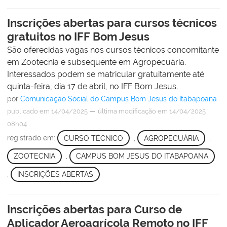
Inscrições abertas para cursos técnicos
gratuitos no IFF Bom Jesus
São oferecidas vagas nos cursos técnicos concomitante
em Zootecnia e subsequente em Agropecuária.
Interessados podem se matricular gratuitamente até
quinta-feira, dia 17 de abril, no IFF Bom Jesus.
por
Comunicação Social do Campus Bom Jesus do Itabapoana
—
publicado
em 14/04/2025
última modificação
em 14/04/2025
08h04
registrado em:
CURSO TÉCNICO
,
AGROPECUÁRIA
,
ZOOTECNIA
,
CAMPUS BOM JESUS DO ITABAPOANA
,
INSCRIÇÕES ABERTAS
Inscrições abertas para Curso de
Aplicador Aeroagrícola Remoto no IFF