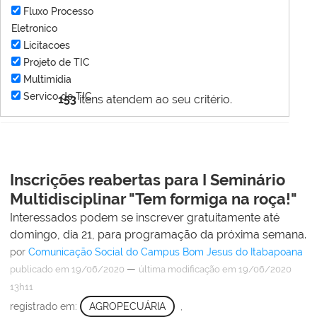
Fluxo Processo
Eletronico
Licitacoes
Projeto de TIC
Multimídia
Servico de TIC
153
itens atendem ao seu critério.
Inscrições reabertas para I Seminário
Multidisciplinar "Tem formiga na roça!"
Interessados podem se inscrever gratuitamente até
domingo, dia 21, para programação da próxima semana.
por
Comunicação Social do Campus Bom Jesus do Itabapoana
—
publicado
em 19/06/2020
última modificação
em 19/06/2020
13h11
registrado em:
AGROPECUÁRIA
,