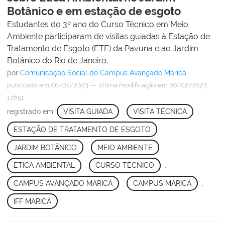
Botânico e em estação de esgoto
Estudantes do 3º ano do Curso Técnico em Meio
Ambiente participaram de visitas guiadas à Estação de
Tratamento de Esgoto (ETE) da Pavuna e ao Jardim
Botânico do Rio de Janeiro.
por
Comunicação Social do Campus Avançado Maricá
—
publicado
em 06/02/2023
última modificação
em 06/02/2023
17h51
registrado em:
VISITA GUIADA
,
VISITA TÉCNICA
,
ESTAÇÃO DE TRATAMENTO DE ESGOTO
,
JARDIM BOTÂNICO
,
MEIO AMBIENTE
,
ÉTICA AMBIENTAL
,
CURSO TÉCNICO
,
CAMPUS AVANÇADO MARICÁ
,
CAMPUS MARICÁ
,
IFF MARICÁ