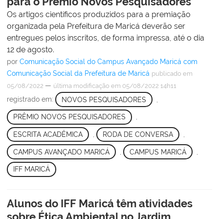
para o Prêmio Novos Pesquisadores
Os artigos científicos produzidos para a premiação
organizada pela Prefeitura de Maricá deverão ser
entregues pelos inscritos, de forma impressa, até o dia
12 de agosto.
por
Comunicação Social do Campus Avançado Maricá com
Comunicação Social da Prefeitura de Maricá
publicado
em
—
05/08/2022
última modificação
em 05/08/2022 14h11
registrado em:
NOVOS PESQUISADORES
,
PRÊMIO NOVOS PESQUISADORES
,
ESCRITA ACADÊMICA
,
RODA DE CONVERSA
,
CAMPUS AVANÇADO MARICÁ
,
CAMPUS MARICÁ
,
IFF MARICÁ
Alunos do IFF Maricá têm atividades
sobre Ética Ambiental no Jardim