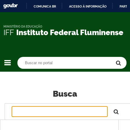
COMUNICA BR
ACESSO À INFORMAÇÃO
PARTI
IR
PARA
O
MINISTÉRIO DA EDUCAÇÃO
IFF
Instituto Federal Fluminense
CONTEÚDO
Buscar no portal
Buscar no portal
Busca