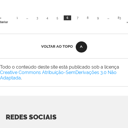
«
1
...
3
4
5
6
7
8
9
...
83
terior
VOLTAR AO TOPO
Todo o conteúdo deste site está publicado sob a licença
Creative Commons Atribuição-SemDerivações 3.0 Não
Adaptada
.
REDES SOCIAIS