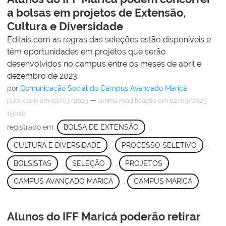
a bolsas em projetos de Extensão,
Cultura e Diversidade
Editais com as regras das seleções estão disponíveis e
têm oportunidades em projetos que serão
desenvolvidos no campus entre os meses de abril e
dezembro de 2023.
por
Comunicação Social do Campus Avançado Maricá
—
publicado
em 02/03/2023
última modificação
em 02/03/2023
19h40
registrado em:
BOLSA DE EXTENSÃO
,
CULTURA E DIVERSIDADE
,
PROCESSO SELETIVO
,
BOLSISTAS
,
SELEÇÃO
,
PROJETOS
,
CAMPUS AVANÇADO MARICÁ
,
CAMPUS MARICÁ
Alunos do IFF Maricá poderão retirar