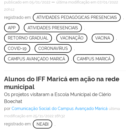
—
publicado
em 05/01/2022
última modificação
em 07/01/2022
20h12
registrado em:
ATIVIDADES PEDAGÓGICAS PRESENCIAIS
,
APP
,
ATIVIDADES PRESENCIAIS
,
RETORNO GRADUAL
,
VACINAÇÃO
,
VACINA
,
COVID-19
,
CORONAVÍRUS
,
CAMPUS AVANÇADO MARICÁ
,
CAMPUS MARICÁ
Alunos do IFF Maricá em ação na rede
municipal
Os projetos visitaram a Escola Municipal de Clério
Boechat
por
Comunicação Social do Campus Avançado Maricá
última
modificação
em 25/11/2022 16h32
registrado em:
NEABI
,