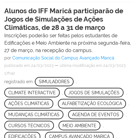
Alunos do IFF Maricá participarão de
Jogos de Simulações de Ações
Climáticas, de 28 a 31 de março
Inscrições poderão ser feitas pelos estudantes de
Edificações e Meio Ambiente na próxima segunda-feira,
27 de março, na recepção do campus.
por
Comunicação Social do Campus Avançado Maricá
—
publicado
em 24/03/2023
última modificação
em 24/03/2023
17h42
registrado em:
SIMULADORES
,
CLIMATE INTERACTIVE
,
JOGOS DE SIMULAÇÕES
,
AÇÕES CLIMÁTICAS
,
ALFABETIZAÇÃO ECOLÓGICA
,
MUDANÇAS CLIMÁTICAS
,
AGENDA DE EVENTOS
,
CURSOS TÉCNICOS
,
MEIO AMBIENTE
,
EDIFICAÇÕES
,
CAMPUS AVANÇADO MARICÁ
,