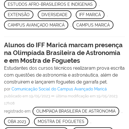
ESTUDOS AFRO-BRASILEIROS E INDÍGENAS
,
EXTENSÃO
,
DIVERSIDADE
,
IFF MARICÁ
,
CAMPUS AVANÇADO MARICÁ
,
CAMPUS MARICÁ
Alunos do IFF Maricá marcam presença
na Olimpíada Brasileira de Astronomia
e em Mostra de Foguetes
Estudantes dos cursos técnicos realizaram prova escrita
com questões de astronomia e astronáutica, além de
construírem e lançarem foguetes de garrafa pet.
por
Comunicação Social do Campus Avançado Maricá
—
publicado
em 19/05/2023
última modificação
em 19/05/2023
17h08
registrado em:
OLIMPÍADA BRASILEIRA DE ASTRONOMIA
,
OBA 2023
,
MOSTRA DE FOGUETES
,