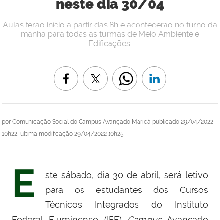
neste dia 30/04
Aulas terão início a partir das 8h e acontecerão no turno da
manhã para todas as turmas de Meio Ambiente e
Edificações.
por
Comunicação Social do Campus Avançado Maricá
publicado
29/04/2022
10h22,
última modificação
29/04/2022 10h25
E
ste sábado, dia 30 de abril, será letivo
para os estudantes dos Cursos
Técnicos Integrados do Instituto
Federal Fluminense (IFF)
Campus
Avançado