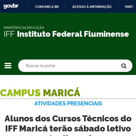
COMUNICA BR
ACESSO À INFORMAÇÃO
PARTI
IR
PARA
O
MINISTÉRIO DA EDUCAÇÃO
IFF
Instituto Federal Fluminense
CONTEÚDO
Buscar no portal
Buscar no portal
CAMPUS
MARICÁ
ATIVIDADES PRESENCIAIS
Alunos dos Cursos Técnicos do
IFF Maricá terão sábado letivo