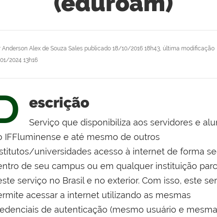
(eduroam)
r
Anderson Alex de Souza Sales
publicado
18/10/2016 18h43,
última modificação
/01/2024 13h16
D
escrição
Serviço que disponibiliza aos servidores e al
o IFFluminense e até mesmo de outros
nstitutos/universidades acesso à internet de forma s
entro de seu campus ou em qualquer instituição parc
ste serviço no Brasil e no exterior. Com isso, este se
ermite acessar a internet utilizando as mesmas
redenciais de autenticação (mesmo usuário e mesm