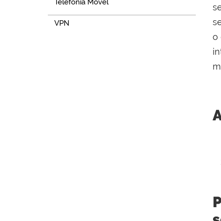
Telefonia Móvel
se
s
VPN
o
i
m
A
P
s