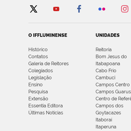
O IFFLUMINENSE
UNIDADES
Histórico
Reitoria
Contatos
Bom Jesus do
Galeria de Reitores
Itabapoana
Colegiados
Cabo Frio
Legislação
Cambuci
Ensino
Campos Centro
Pesquisa
Campos Guarus
Extensão
Centro de Refer
Essentia Editora
Campos dos
Últimas Notícias
Goytacazes
Itaboraí
Itaperuna