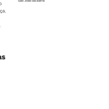
São João da Barra
o
ça,
,
as