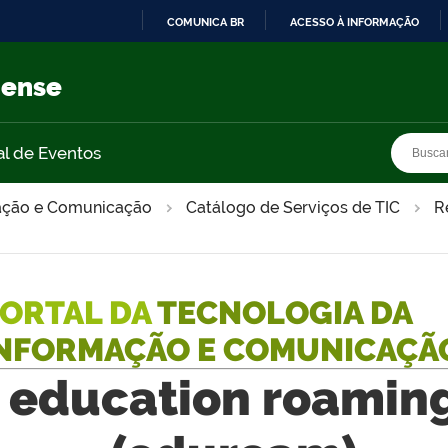
COMUNICA BR
ACESSO À INFORMAÇÃO
IR
PARA
nense
O
CONTEÚDO
Busca
Busca
al de Eventos
mação e Comunicação
Catálogo de Serviços de TIC
R
ORTAL DA
TECNOLOGIA DA
NFORMAÇÃO E COMUNICAÇÃ
education roamin