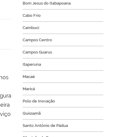
Bom Jesus do Itabapoana
Cabo Frio
Cambuci
Campos Centro
Campos Guarus
Itaperuna
unos
Macaé
Maricá
egura
Polo de Inovação
eira
rviço
Quissamã
Santo Antônio de Pádua
a