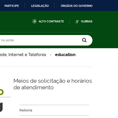
PARTICIPE
LEGISLAÇÃO
ÓRGÃOS DO GOVERNO
ALTO CONTRASTE
VLIBRAS
r no portal
r no portal
ede, Internet e Telefonia
education
Meios de solicitação e horários
de atendimento
O
g
Reitoria