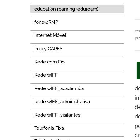
education roaming (eduroam)
fone@RNP
po
Internet Móvel
17
Proxy CAPES
Rede com Fio
Rede wIFF
d
Rede wIFF_academica
i
Rede wIFF_administrativa
d
Rede wIFF_visitantes
de
p
Telefonia Fixa
c