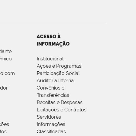
ACESSO À
INFORMAÇÃO
dante
êmico
Institucional
Ações e Programas
to com
Participação Social
Auditoria Interna
idor
Convênios e
Transferências
Receitas e Despesas
Licitações e Contratos
Servidores
ções
Informações
tos
Classificadas