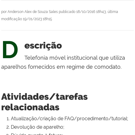
por
Anderson Alex de Souza Sales
publicado
18/10/2016 18h43,
última
modificação
19/01/2023 18h15
D
escrição
Telefonia móvel institucional que utiliza
aparelhos fornecidos em regime de comodato.
Atividades/tarefas
relacionadas
Atualização/criação de FAQ/procedimento/tutorial;
Devolução de aparelho;