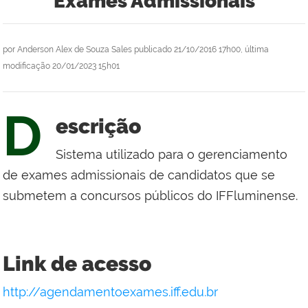
Exames Admissionais
por
Anderson Alex de Souza Sales
publicado
21/10/2016 17h00,
última
modificação
20/01/2023 15h01
D
escrição
Sistema utilizado para o gerenciamento
de exames admissionais de candidatos que se
submetem a concursos públicos do IFFluminense.
Link de acesso
http://agendamentoexames.iff.edu.br