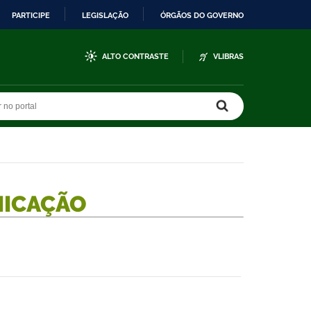
PARTICIPE
LEGISLAÇÃO
ÓRGÃOS DO GOVERNO
ALTO CONTRASTE
VLIBRAS
r no portal
r no portal
NICAÇÃO