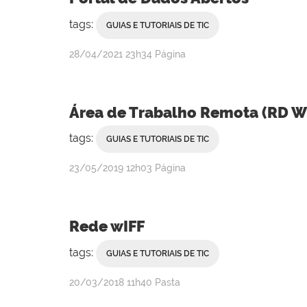
tags:
GUIAS E TUTORIAIS DE TIC
por
publicado
28/04/2021
23h34
Página
Rebeca
Campanha
Área de Trabalho Remota (RD 
tags:
GUIAS E TUTORIAIS DE TIC
por
publicado
23/05/2019
12h03
Página
Rebeca
Campanha
Rede wIFF
tags:
GUIAS E TUTORIAIS DE TIC
por
publicado
20/03/2018
11h40
Pasta
Rebeca