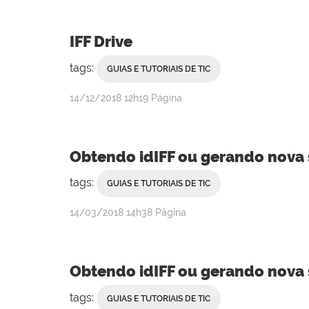
Campanha
IFF Drive
tags:
GUIAS E TUTORIAIS DE TIC
por
publicado
14/12/2018
12h19
Página
Rebeca
Campanha
Obtendo idIFF ou gerando nova
tags:
GUIAS E TUTORIAIS DE TIC
por
publicado
14/03/2018
14h38
Página
Rebeca
Campanha
Obtendo idIFF ou gerando nova
tags:
GUIAS E TUTORIAIS DE TIC