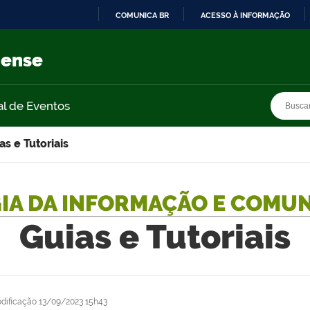
COMUNICA BR
ACESSO À INFORMAÇÃO
IR
PARA
nense
O
CONTEÚDO
Busca
Busca
al de Eventos
as e Tutoriais
IA DA INFORMAÇÃO E COMU
Guias e Tutoriais
dificação
13/09/2023 15h43