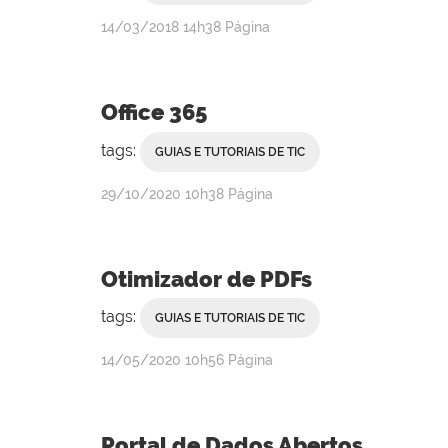
por
publicado
14/03/2018
14h38
Página
Rebeca
Campanha
Office 365
tags:
GUIAS E TUTORIAIS DE TIC
por
publicado
29/10/2020
10h38
Página
Rebeca
Campanha
Otimizador de PDFs
tags:
GUIAS E TUTORIAIS DE TIC
por
publicado
14/05/2020
10h56
Página
Rebeca
Campanha
Portal de Dados Abertos