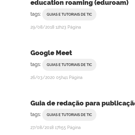
education roaming (eduroam)
tags:
GUIAS E TUTORIAIS DE TIC
por
publicado
29/08/2018
12h23
Página
Rebeca
Campanha
Google Meet
tags:
GUIAS E TUTORIAIS DE TIC
por
publicado
26/03/2020
05h41
Página
Anderson
Alex
de
Guia de redação para publicaçã
Souza
Sales
tags:
GUIAS E TUTORIAIS DE TIC
por
publicado
27/08/2018
17h55
Página
Rebeca