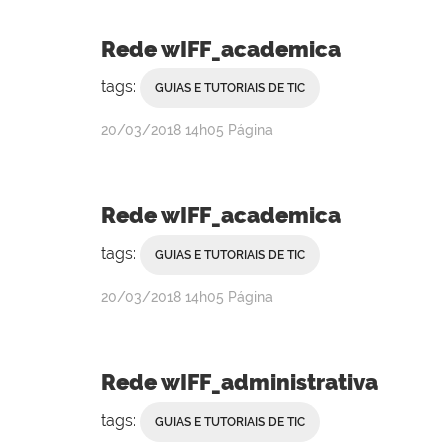
Campanha
Rede wIFF_academica
tags:
GUIAS E TUTORIAIS DE TIC
por
publicado
20/03/2018
14h05
Página
Rebeca
Campanha
Rede wIFF_academica
tags:
GUIAS E TUTORIAIS DE TIC
por
publicado
20/03/2018
14h05
Página
Rebeca
Campanha
Rede wIFF_administrativa
tags:
GUIAS E TUTORIAIS DE TIC