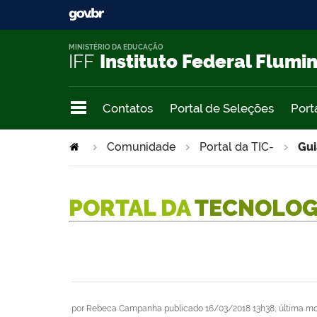
MINISTÉRIO DA EDUCAÇÃO
IFF
Instituto Federal Flumi
Contatos
Portal de Seleções
Port
Comunidade
Portal da TIC-
Gui
PORTAL DA
TECNOLOG
por
Rebeca Campanha
publicado
16/03/2018 13h38,
última mo