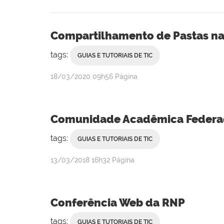
Compartilhamento de Pastas n
tags:
GUIAS E TUTORIAIS DE TIC
por
publicado
18/03/2020
09h56
Página
Rebeca
Campanha
Comunidade Acadêmica Federa
tags:
GUIAS E TUTORIAIS DE TIC
por
publicado
13/03/2018
16h32
Página
Rebeca
Campanha
Conferência Web da RNP
tags:
GUIAS E TUTORIAIS DE TIC