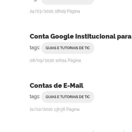
por
publicado
24/03/2020
16h29
Página
Rebeca
Campanha
Conta Google Institucional para
tags:
GUIAS E TUTORIAIS DE TIC
por
publicado
08/09/2020
10h24
Página
Rebeca
Campanha
Contas de E-Mail
tags:
GUIAS E TUTORIAIS DE TIC
por
publicado
21/02/2020
13h36
Página
Rebeca
Campanha