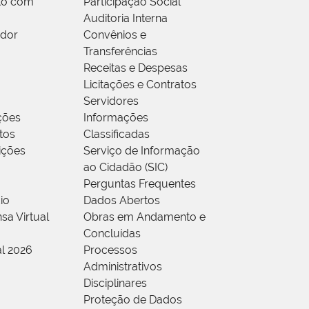
to com
Participação Social
Auditoria Interna
idor
Convênios e
Transferências
Receitas e Despesas
Licitações e Contratos
Servidores
ções
Informações
tos
Classificadas
rições
Serviço de Informação
ao Cidadão (SIC)
Perguntas Frequentes
io
Dados Abertos
sa Virtual
Obras em Andamento e
Concluídas
al 2026
Processos
Administrativos
Disciplinares
Proteção de Dados