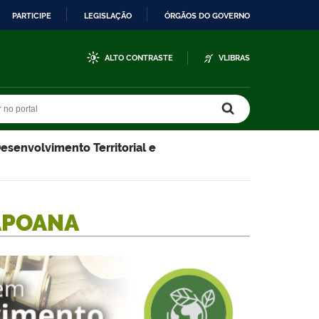
PARTICIPE
LEGISLAÇÃO
ÓRGÃOS DO GOVERNO
ALTO CONTRASTE
VLIBRAS
r no portal
r no portal
esenvolvimento Territorial e
APOANA