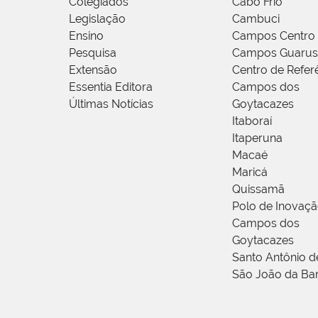
Colegiados
Cabo Frio
Legislação
Cambuci
Ensino
Campos Centro
Pesquisa
Campos Guarus
Extensão
Centro de Refer
Essentia Editora
Campos dos
Últimas Notícias
Goytacazes
Itaboraí
Itaperuna
Macaé
Maricá
Quissamã
Polo de Inovaç
Campos dos
Goytacazes
Santo Antônio 
São João da Ba