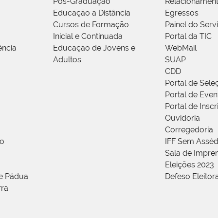
Pós-Graduação
Relacionamen
Educação a Distância
Egressos
Cursos de Formação
Painel do Serv
Inicial e Continuada
Portal da TIC
ência
Educação de Jovens e
WebMail
Adultos
SUAP
CDD
Portal de Sele
Portal de Even
Portal de Insc
Ouvidoria
Corregedoria
ão
IFF Sem Asséd
Sala de Impren
Eleições 2023
de Pádua
Defeso Eleitor
rra