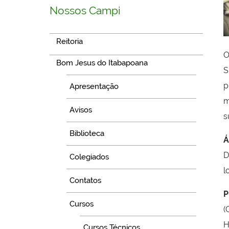
Nossos Campi
Reitoria
O
Bom Jesus do Itabapoana
S
p
Apresentação
m
Avisos
s
Biblioteca
Á
D
Colegiados
l
Contatos
P
Cursos
(
H
Cursos Técnicos