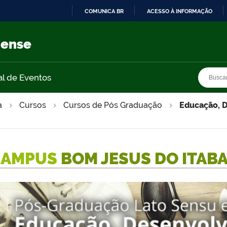
COMUNICA BR
ACESSO À INFORMAÇÃO
IR
PARA
nense
O
CONTEÚDO
Busca
Busca
al de Eventos
a
Cursos
Cursos de Pós Graduação
Educação, D
CAMPUS
BOM JESUS DO ITAB