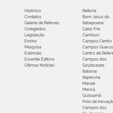
Histórico
Reitoria
Contatos
Bom Jesus do
Galeria de Reitores
Itabapoana
Colegiados
Cabo Frio
Legislação
Cambuci
Ensino
Campos Centro
Pesquisa
Campos Guarus
Extensão
Centro de Refer
Essentia Editora
Campos dos
Últimas Notícias
Goytacazes
Itaboraí
Itaperuna
Macaé
Maricá
Quissamã
Polo de Inovaç
Campos dos