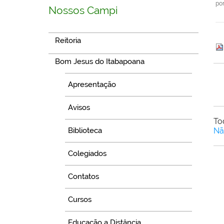
po
Nossos Campi
Reitoria
Bom Jesus do Itabapoana
Apresentação
Avisos
To
Biblioteca
Nã
Colegiados
Contatos
Cursos
Educação a Distância