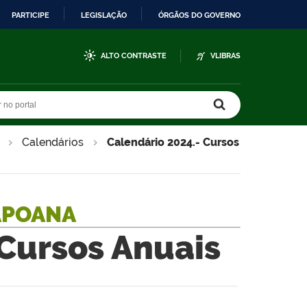
PARTICIPE
LEGISLAÇÃO
ÓRGÃOS DO GOVERNO
ALTO CONTRASTE
VLIBRAS
r no portal
r no portal
Calendários
Calendário 2024.- Cursos
APOANA
 Cursos Anuais