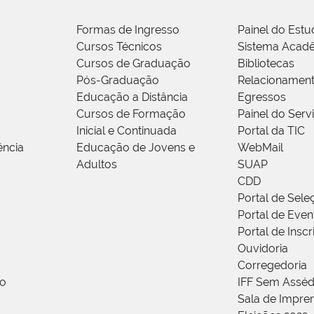
Formas de Ingresso
Painel do Estu
Cursos Técnicos
Sistema Acad
Cursos de Graduação
Bibliotecas
Pós-Graduação
Relacionamen
Educação a Distância
Egressos
Cursos de Formação
Painel do Serv
Inicial e Continuada
Portal da TIC
ência
Educação de Jovens e
WebMail
Adultos
SUAP
CDD
Portal de Sele
Portal de Even
Portal de Insc
Ouvidoria
Corregedoria
ão
IFF Sem Asséd
Sala de Impren