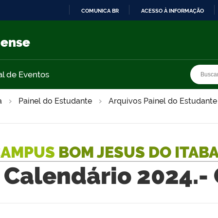
COMUNICA BR
ACESSO À INFORMAÇÃO
IR
PARA
nense
O
CONTEÚDO
Busca
Busca
al de Eventos
a
Painel do Estudante
Arquivos Painel do Estudante
CAMPUS
BOM JESUS DO ITAB
Calendário 2024.-