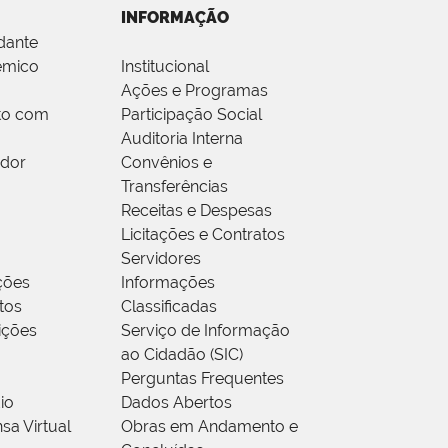
INFORMAÇÃO
dante
êmico
Institucional
Ações e Programas
to com
Participação Social
Auditoria Interna
idor
Convênios e
Transferências
Receitas e Despesas
Licitações e Contratos
Servidores
ções
Informações
tos
Classificadas
rições
Serviço de Informação
ao Cidadão (SIC)
Perguntas Frequentes
io
Dados Abertos
sa Virtual
Obras em Andamento e