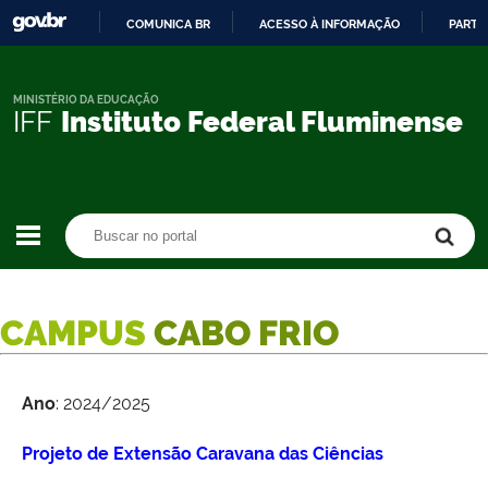
COMUNICA BR
ACESSO À INFORMAÇÃO
PARTI
IR
PARA
O
MINISTÉRIO DA EDUCAÇÃO
IFF
Instituto Federal Fluminense
CONTEÚDO
Buscar no portal
Buscar no portal
CAMPUS
CABO FRIO
Ano
: 2024/2025
Projeto de Extensão Caravana das Ciências