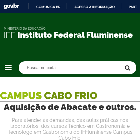
COMUNICA BR
ACESSO À INFORMAÇÃO
PARTI
IR
PARA
O
MINISTÉRIO DA EDUCAÇÃO
IFF
Instituto Federal Fluminense
CONTEÚDO
Buscar no portal
Buscar no portal
CAMPUS
CABO FRIO
Aquisição de Abacate e outros.
Para atender às demandas, das aulas práticas nos
laboratórios, dos cursos Técnico em Gastronomia e
Tecnólogo em Gastronomia do IFFluminense Campus
Cabo Frio.