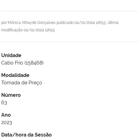
por
Mônica Athayde Gonçalves
publicado
04/01/2024 12h55,
última
modificação
04/01/2024 12h55
Unidade
Cabo Frio (158468)
Modalidade
Tomada de Preço
Número
63
Ano
2023
Data/hora da Sessão