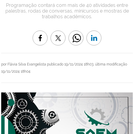
Programação contará com mais de 40 atividades entre
palestras, rodas de conversas, minicursos e mostras de
trabalhos acadêmicos.
por
Flávia Silva Evangelista
publicado
19/11/2024 18h03,
última modificação
19/11/2024 18h04