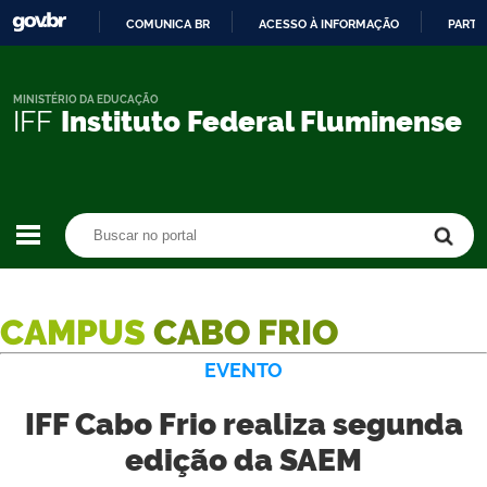
COMUNICA BR
ACESSO À INFORMAÇÃO
PARTI
IR
PARA
O
MINISTÉRIO DA EDUCAÇÃO
IFF
Instituto Federal Fluminense
CONTEÚDO
Buscar no portal
Buscar no portal
CAMPUS
CABO FRIO
EVENTO
IFF Cabo Frio realiza segunda
edição da SAEM