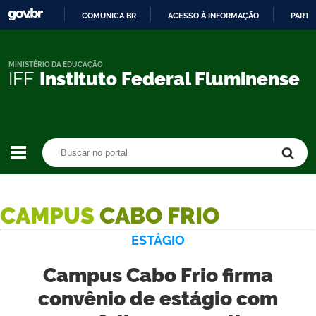
COMUNICA BR
ACESSO À INFORMAÇÃO
PARTI
IR
PARA
O
MINISTÉRIO DA EDUCAÇÃO
IFF
Instituto Federal Fluminense
CONTEÚDO
Buscar no portal
Buscar no portal
CAMPUS
CABO FRIO
ESTÁGIO
Campus Cabo Frio firma
convênio de estágio com