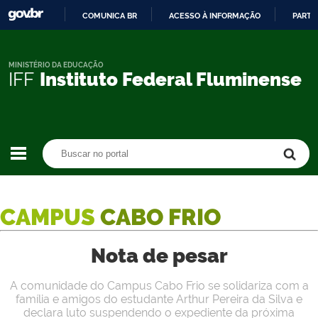
COMUNICA BR
ACESSO À INFORMAÇÃO
PARTI
IR
PARA
O
MINISTÉRIO DA EDUCAÇÃO
IFF
Instituto Federal Fluminense
CONTEÚDO
Buscar no portal
Buscar no portal
CAMPUS
CABO FRIO
Nota de pesar
A comunidade do Campus Cabo Frio se solidariza com a
família e amigos do estudante Arthur Pereira da Silva e
declara luto suspendendo o expediente da próxima