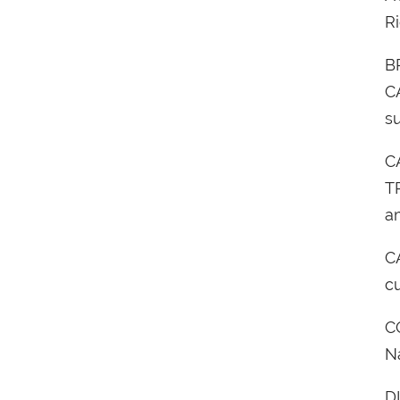
Ri
B
C
s
CA
T
a
C
cu
CO
N
DI