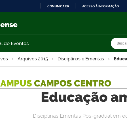
COMUNICA BR
ACESSO À INFORMAÇÃO
IR
PARA
nense
O
CONTEÚDO
Busca
Busca
al de Eventos
ivos
Arquivos 2015
Disciplinas e Ementas
Educa
CAMPUS
CAMPOS CENTRO
Educação am
Disciplinas Ementas Pós-gradual em e