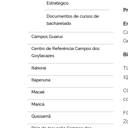
Estratégico
P
Documentos de cursos de
E
bacharelado
C
Campos Guarus
G
Centro de Referência Campos dos
Bi
Goytacazes
TU
Itaboraí
19
Itaperuna
CO
Macaé
c
Maricá
F
Quissamã
Z