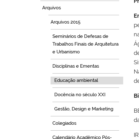
P
Arquivos
E
Arquivos 2015
pe
n
Seminários de Defesas de
Á
Trabalhos Finais de Arquitetura
e Urbanismo
d
S
Disciplinas e Ementas
N
Educação ambiental
d
Docência no século XXI
Bi
Gestão, Design e Marketing
B
d
Colegiados
I
Calendário Acadêmico Pós-