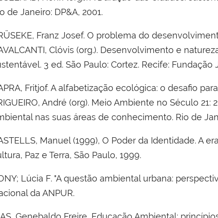
o de Janeiro: DP&A, 2001.
RÜSEKE, Franz Josef. O problema do desenvolvimento s
AVALCANTI, Clóvis (org.). Desenvolvimento e naturez
ustentável. 3 ed. São Paulo: Cortez. Recife: Fundaçã
PRA, Fritjof. A alfabetização ecológica: o desafio para
RIGUEIRO, André (org). Meio Ambiente no Século 21: 2
mbiental nas suas áreas de conhecimento. Rio de Jane
ASTELLS, Manuel (1999), O Poder da Identidade. A er
ltura, Paz e Terra, São Paulo, 1999.
NY; Lúcia F. "A questão ambiental urbana: perspectiva
acional da ANPUR.
AS, Genebaldo Freire, Educação Ambiental: princípios 