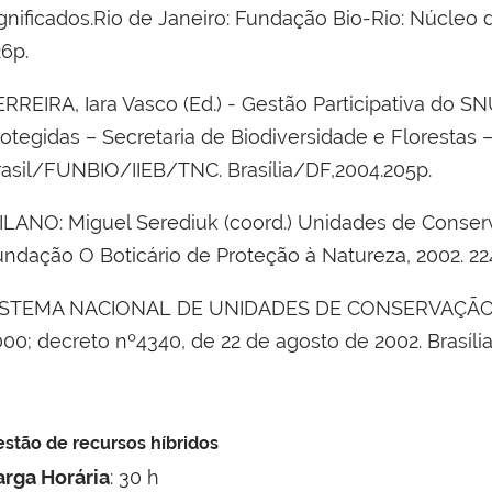
gnificados.Rio de Janeiro: Fundação Bio-Rio: Núcleo 
26p.
ERREIRA, Iara Vasco (Ed.) - Gestão Participativa do 
rotegidas – Secretaria de Biodiversidade e Floresta
rasil/FUNBIO/IIEB/TNC. Brasília/DF,2004.205p.
ILANO: Miguel Serediuk (coord.) Unidades de Conserva
undação O Boticário de Proteção à Natureza, 2002. 22
ISTEMA NACIONAL DE UNIDADES DE CONSERVAÇÃO –SN
000; decreto nº4340, de 22 de agosto de 2002. Brasíli
stão de recursos híbridos
arga Horária
: 30 h