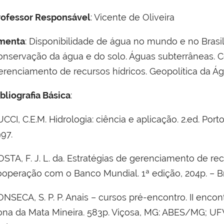
rofessor Responsável
: Vicente de Oliveira
menta
: Disponibilidade de água no mundo e no Brasil
onservação da água e do solo. Águas subterrâneas. C
erenciamento de recursos hídricos. Geopolítica da Ág
bliografia Básica
:
CCI, C.E.M. Hidrologia: ciência e aplicação. 2.ed. Por
97.
STA, F. J. L. da. Estratégias de gerenciamento de rec
ooperação com o Banco Mundial. 1ª edição, 204p. – Bra
ONSECA, S. P. P. Anais – cursos pré-encontro. II enc
ona da Mata Mineira. 583p. Viçosa, MG: ABES/MG; UF