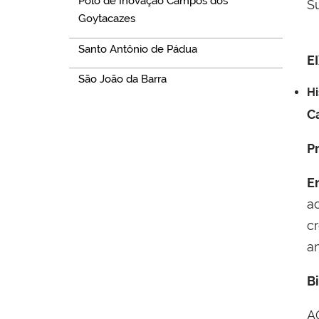
Polo de Inovação Campos dos
S
Goytacazes
Santo Antônio de Pádua
E
São João da Barra
Hi
C
P
E
a
c
a
Bi
AC