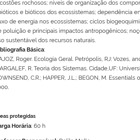
 costões rochosos; níveis de organização dos comp
bióticos e bióticos dos ecossistemas; dependência ent
luxo de energia nos ecossistemas; ciclos biogeoquím
e poluição e principais impactos antropogênicos; no
o sustentável dos recursos naturais.
bliografia Básica
:
JOZ, Roger. Ecologia Geral. Petrópolis, RJ: Vozes, an
ARGALEF, R. Teoria dos Sistemas. Cidade,UF: Univers
OWNSEND, C.R.; HAPPER, J.L.; BEGON, M. Essentials o
000.
eas protegidas
arga Horária
: 60 h