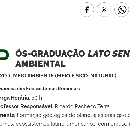
P
ÓS-GRADUAÇÃO
LATO SE
AMBIENTAL
IXO 1: MEIO AMBIENTE (MEIO FÍSICO-NATURAL)
nâmica dos Ecossistemas Regionais
arga Horária
: 60 h
rofessor Responsável
: Ricardo Pacheco Terra
menta
: Formação geológica do planeta; as eras geol
iomas; ecossistemas latino-americanos, com ênfase n