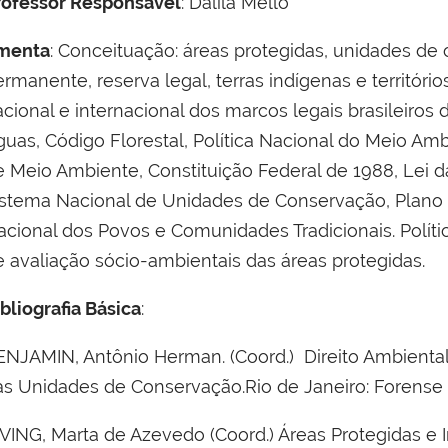
rofessor Responsável
: Dalila Mello
menta
: Conceituação: áreas protegidas, unidades de
rmanente, reserva legal, terras indígenas e territóri
acional e internacional dos marcos legais brasileiros
guas, Código Florestal, Política Nacional do Meio A
e Meio Ambiente, Constituição Federal de 1988, Lei d
istema Nacional de Unidades de Conservação, Plano N
acional dos Povos e Comunidades Tradicionais. Políti
e avaliação sócio-ambientais das áreas protegidas.
bliografia Básica
:
ENJAMIN, Antônio Herman. (Coord.) Direito Ambiental 
as Unidades de Conservação.Rio de Janeiro: Forense Un
RVING, Marta de Azevedo (Coord.) Áreas Protegidas e 