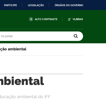
PARTICIPE
LEGISLAÇÃO
ÓRGÃOS DO GOVERNO
ALTO CONTRASTE
VLIBRAS
r no portal
r no portal
ção ambiental
biental
ducação ambiental do IFF