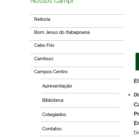
Nossos Campi
Reitoria
Bom Jesus do Itabapoana
Cabo Frio
Cambuci
Campos Centro
E
Apresentação
Di
Biblioteca
C
P
Colegiados
E
Contatos
b