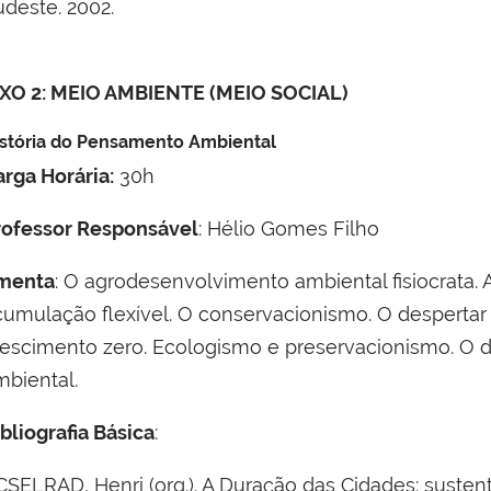
udeste. 2002.
IXO 2: MEIO AMBIENTE (MEIO SOCIAL)
stória do Pensamento Ambiental
arga Horária:
30h
rofessor Responsável
: Hélio Gomes Filho
menta
: O agrodesenvolvimento ambiental fisiocrata. 
cumulação flexível. O conservacionismo. O despertar 
rescimento zero. Ecologismo e preservacionismo. O d
mbiental.
bliografia Básica
:
SELRAD, Henri (org.). A Duração das Cidades: sustenta