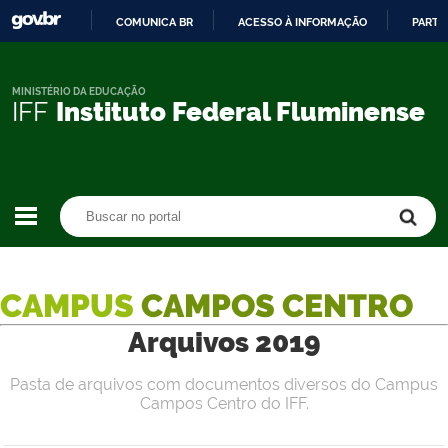
COMUNICA BR
ACESSO À INFORMAÇÃO
PARTI
IR
PARA
O
MINISTÉRIO DA EDUCAÇÃO
IFF
Instituto Federal Fluminense
CONTEÚDO
Buscar no portal
Buscar no portal
CAMPUS
CAMPOS CENTRO
Arquivos 2019
Pasta de arquivos com documentos diversos do Campus
Campos Centro do IFF.