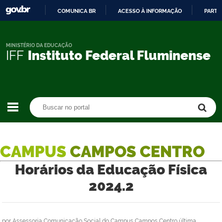
COMUNICA BR
ACESSO À INFORMAÇÃO
PARTI
IR
PARA
O
MINISTÉRIO DA EDUCAÇÃO
IFF
Instituto Federal Fluminense
CONTEÚDO
Buscar no portal
Buscar no portal
CAMPUS
CAMPOS CENTRO
Horários da Educação Física
2024.2
por
Assessoria Comunicação Social do Campus Campos Centro
última