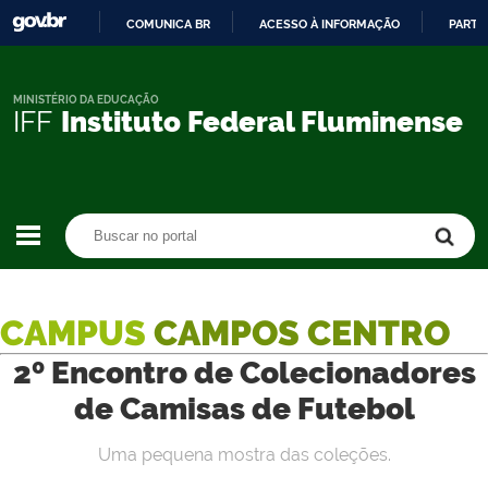
COMUNICA BR
ACESSO À INFORMAÇÃO
PARTI
IR
PARA
O
MINISTÉRIO DA EDUCAÇÃO
IFF
Instituto Federal Fluminense
CONTEÚDO
Buscar no portal
Buscar no portal
CAMPUS
CAMPOS CENTRO
2º Encontro de Colecionadores
de Camisas de Futebol
Uma pequena mostra das coleções.