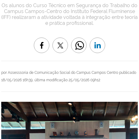
Os alunos do Curso Técnico em Segurança do Trabalho do
Campus Campos-Centro do Instituto Federal Fluminense
(IFF) realizaram a atividade voltada à integração entre teoria
e prática profissional.
por
Assesssoria de Comunicação Social do Campus Campos Centro
publicado
18/05/2026 16h39,
última modificação
25/05/2026 09h12