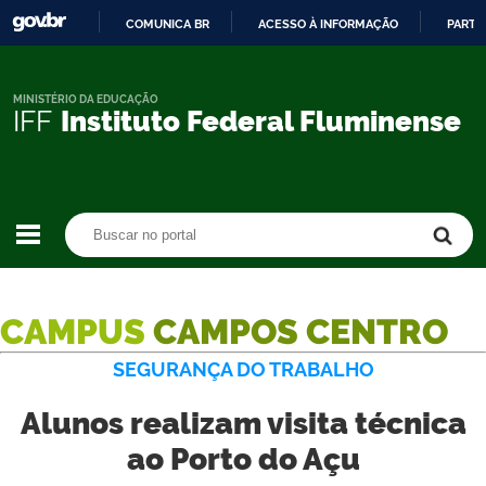
COMUNICA BR
ACESSO À INFORMAÇÃO
PARTI
IR
PARA
O
MINISTÉRIO DA EDUCAÇÃO
IFF
Instituto Federal Fluminense
CONTEÚDO
Buscar no portal
Buscar no portal
CAMPUS
CAMPOS CENTRO
SEGURANÇA DO TRABALHO
Alunos realizam visita técnica
ao Porto do Açu