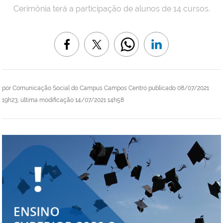
Cerimônia terá a participação de alunos de 14 cursos.
por
Comunicação Social do Campus Campos Centro
publicado
08/07/2021
19h23,
última modificação
14/07/2021 14h58