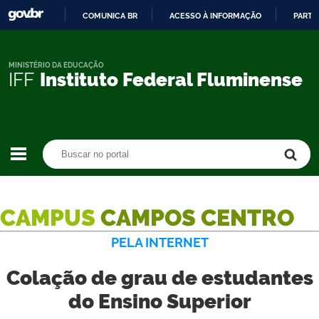
COMUNICA BR
ACESSO À INFORMAÇÃO
PARTI
IR
PARA
O
MINISTÉRIO DA EDUCAÇÃO
IFF
Instituto Federal Fluminense
CONTEÚDO
Buscar no portal
Buscar no portal
CAMPUS
CAMPOS CENTRO
PELA INTERNET
Colação de grau de estudantes
do Ensino Superior