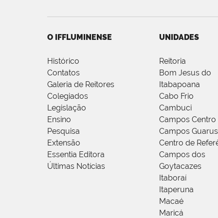
O IFFLUMINENSE
UNIDADES
Histórico
Reitoria
Contatos
Bom Jesus do
Galeria de Reitores
Itabapoana
Colegiados
Cabo Frio
Legislação
Cambuci
Ensino
Campos Centro
Pesquisa
Campos Guarus
Extensão
Centro de Refer
Essentia Editora
Campos dos
Últimas Notícias
Goytacazes
Itaboraí
Itaperuna
Macaé
Maricá