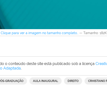
Clique para ver a imagem no tamanho completo…
—
Tamanho
: 182
do o conteúdo deste site está publicado sob a licença
Creat
o Adaptada
.
PÓS-GRADUAÇÃO
AULA INAUGURAL
DIREITO
CRHISTIANO