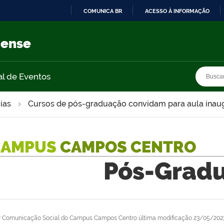
COMUNICA BR
ACESSO À INFORMAÇÃO
IR
PARA
nense
O
CONTEÚDO
Busca
Busca
al de Eventos
ias
Cursos de pós-graduação convidam para aula inau
CAMPUS
CAMPOS CENTRO
Pós-Grad
r
Comunicação Social do Campus Campos Centro
última modificação
23/05/2023