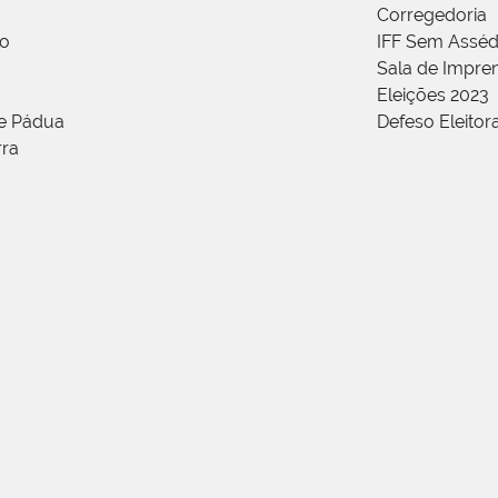
Corregedoria
ão
IFF Sem Asséd
Sala de Impren
Eleições 2023
de Pádua
Defeso Eleitor
rra