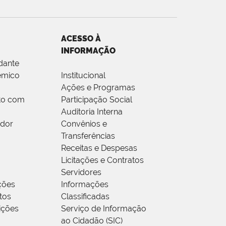
ACESSO À
INFORMAÇÃO
dante
êmico
Institucional
Ações e Programas
to com
Participação Social
Auditoria Interna
idor
Convênios e
Transferências
Receitas e Despesas
Licitações e Contratos
Servidores
ções
Informações
tos
Classificadas
rições
Serviço de Informação
ao Cidadão (SIC)