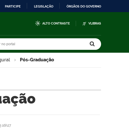
PARTICIPE
LEGISLAÇÃO
ÓRGÃOS DO GOVERNO
ALTO CONTRASTE
VLIBRAS
r no portal
r no portal
gural
Pós-Graduação
uação
 16h27