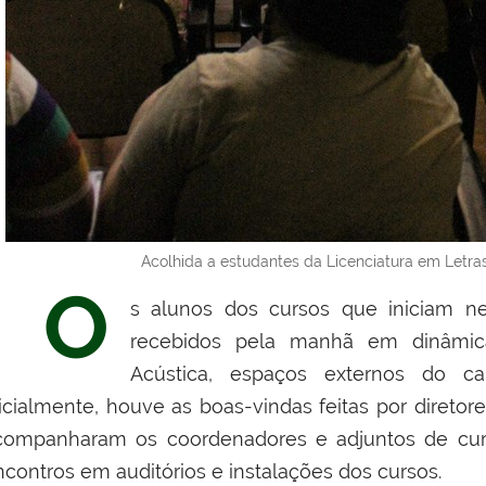
Acolhida a estudantes da Licenciatura em Letras
O
s alunos dos cursos que iniciam n
recebidos pela manhã em dinâmica
Acústica, espaços externos do ca
nicialmente, houve as boas-vindas feitas por diretor
companharam os coordenadores e adjuntos de curs
ncontros em auditórios e instalações dos cursos.