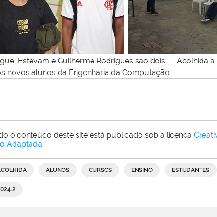
guel Estêvam e Guilherme Rodrigues são dois Acolhida a 
os novos alunos da Engenharia da Computação
do o conteúdo deste site está publicado sob a licença
Creat
o Adaptada
.
ACOLHIDA
ALUNOS
CURSOS
ENSINO
ESTUDANTES
2024.2