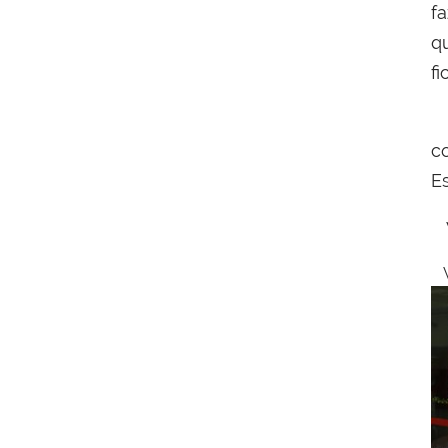
f
q
fi
N
c
E
V
V