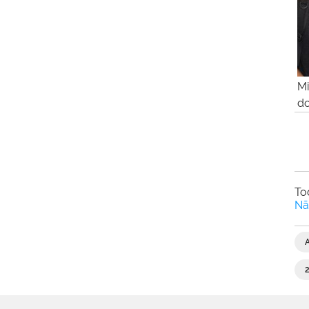
Mi
d
To
Nã