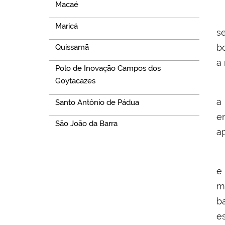
Macaé
A
Maricá
s
b
Quissamã
a
Polo de Inovação Campos dos
Goytacazes
N
a
Santo Antônio de Pádua
e
São João da Barra
a
E
e
m
b
e