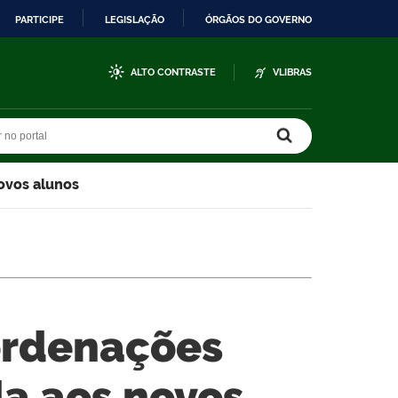
PARTICIPE
LEGISLAÇÃO
ÓRGÃOS DO GOVERNO
ALTO CONTRASTE
VLIBRAS
r no portal
r no portal
novos alunos
oordenações
da aos novos