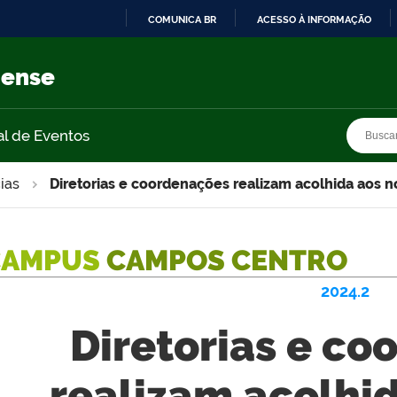
COMUNICA BR
ACESSO À INFORMAÇÃO
IR
PARA
nense
O
CONTEÚDO
Busca
Busca
al de Eventos
ias
Diretorias e coordenações realizam acolhida aos 
CAMPUS
CAMPOS CENTRO
2024.2
Diretorias e c
realizam acolhi