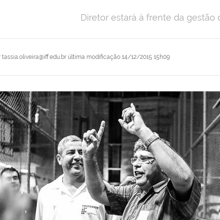
Diretor estará à frente da gestão
r
tassia.oliveira@iff.edu.br
última modificação
14/12/2015 15h09