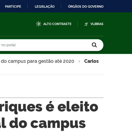
PARTICIPE
LEGISLAÇÃO
ÓRGÃOS DO GOVERNO
ALTO CONTRASTE
VLIBRAS
r no portal
r no portal
al do campus para gestão até 2020
Carlos
riques é eleito
al do campus