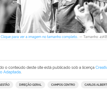
Clique para ver a imagem no tamanho completo…
—
Tamanho
: 41K
do o conteúdo deste site está publicado sob a licença
Creat
o Adaptada
.
GESTÃO
DIREÇÃO GERAL
CAMPOS CENTRO
CARLOS ALBER