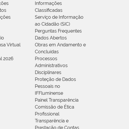
ções
Informações
tos
Classificadas
rições
Serviço de Informação
ao Cidadão (SIC)
Perguntas Frequentes
io
Dados Abertos
sa Virtual
Obras em Andamento e
Concluídas
al 2026
Processos
Administrativos
Disciplinares
Proteção de Dados
Pessoais no
IFFluminense
Painel Transparência
Comissão de Ética
Profissional
Transparência e
Prestação de Contas