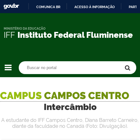
COMUNICA BR
ACESSO À INFORMAÇÃO
PARTI
IR
PARA
O
MINISTÉRIO DA EDUCAÇÃO
IFF
Instituto Federal Fluminense
CONTEÚDO
Buscar no portal
Buscar no portal
CAMPUS
CAMPOS CENTRO
Intercâmbio
A estudante do IFF Campos Centro, Diana Barreto Carneiro,
diante da faculdade no Canadá (Foto: Divulgação).