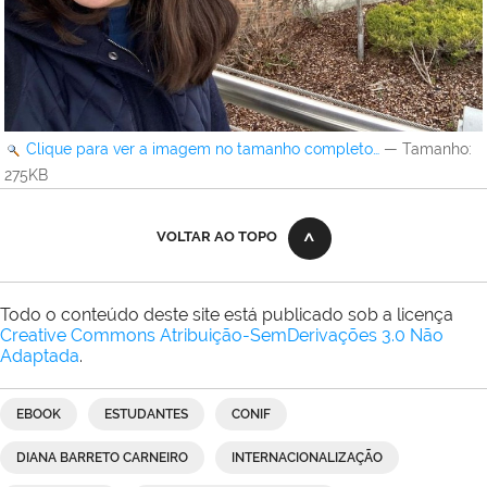
Clique para ver a imagem no tamanho completo…
—
Tamanho
:
275KB
VOLTAR AO TOPO
Todo o conteúdo deste site está publicado sob a licença
Creative Commons Atribuição-SemDerivações 3.0 Não
Adaptada
.
EBOOK
ESTUDANTES
CONIF
DIANA BARRETO CARNEIRO
INTERNACIONALIZAÇÃO