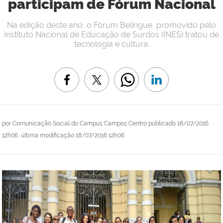
participam de Fórum Nacional
Na edição deste ano, o Fórum Belingue, promovido pelo
Instituto Nacional de Educação de Surdos (INES) tratou de
tecnologia e cultura.
por
Comunicação Social do Campus Campos Centro
publicado
18/07/2016
12h06,
última modificação
18/07/2016 12h06