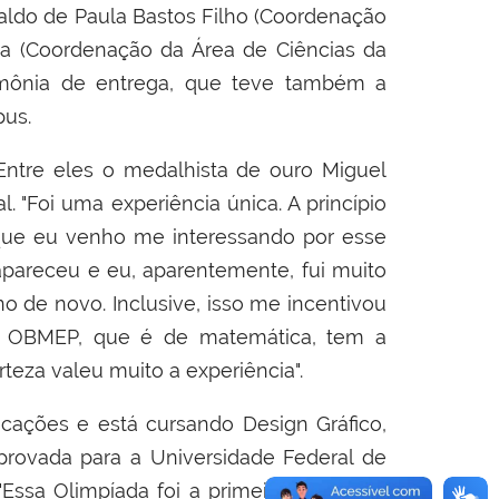
ldo de Paula Bastos Filho (Coordenação
a (
Coordenação da Área de Ciências da
imônia de entrega, que teve também a
pus.
Entre eles o medalhista de ouro Miguel
 "Foi uma experiência única. A princípio
 que eu venho me interessando por esse
apareceu e eu, aparentemente, fui muito
o de novo. Inclusive, isso me incentivou
 o OBMEP, que é de matemática, tem a
rteza valeu muito a experiência".
cações e está cursando Design Gráfico,
provada para a Universidade Federal de
Essa Olimpíada foi a primeira vez. Eu já