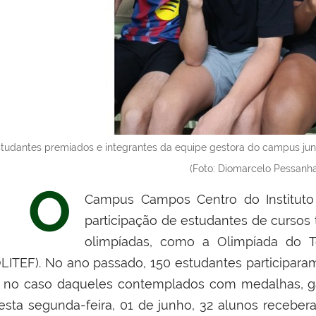
tudantes premiados e integrantes da equipe gestora do campus ju
(Foto: Diomarcelo Pessanh
O
Campus Campos Centro do Instituto
participação de estudantes de cursos
olimpíadas, como a
Olimpíada do T
OLITEF). No ano passado, 150 estudantes participar
, no caso daqueles contemplados com medalhas, g
esta segunda-feira, 01 de junho, 32 alunos recebe