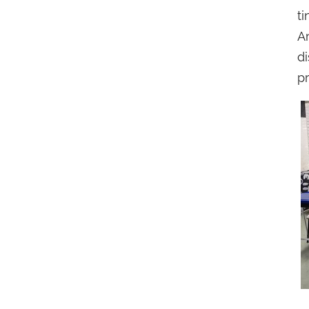
t
A
d
pr