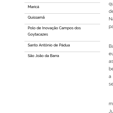
q
Maricá
d
Quissamã
N
p
Polo de Inovação Campos dos
Goytacazes
V
Santo Antônio de Pádua
B
e
São João da Barra
a
b
a
s
L
m
J