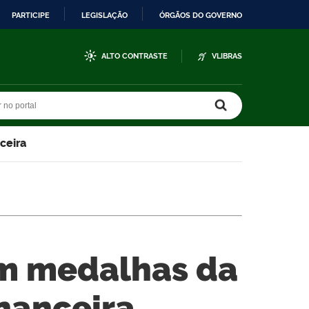
PARTICIPE
LEGISLAÇÃO
ÓRGÃOS DO GOVERNO
ALTO CONTRASTE
VLIBRAS
r no portal
r no portal
ceira
m medalhas da
nanceira