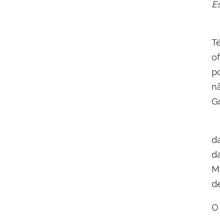
E
A
T
o
p
n
Go
d
d
M
d
O 