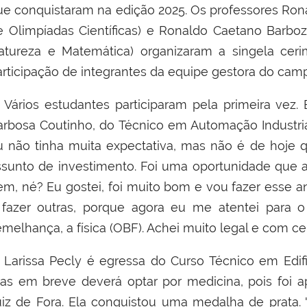
ue conquistaram na edição 2025. Os professores
Rona
e Olimpíadas Científicas) e
Ronaldo Caetano Barboz
atureza e Matemática) organizaram a singela cer
articipação de integrantes da equipe gestora do cam
ários estudantes participaram pela primeira vez. 
arbosa Coutinho, do Técnico em Automação Industrial.
u não tinha muita expectativa, mas não é de hoje
ssunto de investimento. Foi uma oportunidade que 
em, né? Eu gostei, foi muito bom e vou fazer esse an
 fazer outras, porque agora eu me atentei para
emelhança, a física (OBF). Achei muito legal e com ce
arissa Pecly é egressa do Curso Técnico em Edifi
as em breve deverá optar por medicina, pois foi a
uiz de Fora. Ela conquistou uma medalha de prata. "