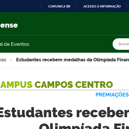
COMUNICA BR
ACESSO À INFORMAÇÃO
IR
PARA
nense
O
CONTEÚDO
Busca
Busca
al de Eventos
ias
Estudantes recebem medalhas da Olimpíada Finan
CAMPUS
CAMPOS CENTRO
PREMIAÇÕES
Estudantes recebe
Olimpíada Fi