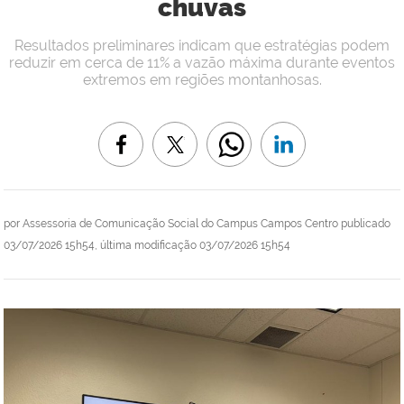
chuvas
Resultados preliminares indicam que estratégias podem
reduzir em cerca de 11% a vazão máxima durante eventos
extremos em regiões montanhosas.
por
Assessoria de Comunicação Social do Campus Campos Centro
publicado
03/07/2026 15h54,
última modificação
03/07/2026 15h54