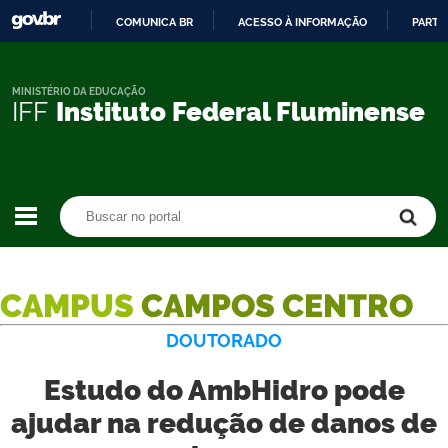
COMUNICA BR
ACESSO À INFORMAÇÃO
PARTI
IR
PARA
O
MINISTÉRIO DA EDUCAÇÃO
IFF
Instituto Federal Fluminense
CONTEÚDO
Buscar no portal
Buscar no portal
CAMPUS
CAMPOS CENTRO
DOUTORADO
Estudo do AmbHidro pode
ajudar na redução de danos de