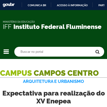
COMUNICA BR
ACESSO À INFORMAÇÃO
PARTI
IR
PARA
O
MINISTÉRIO DA EDUCAÇÃO
IFF
Instituto Federal Fluminense
CONTEÚDO
Buscar no portal
Buscar no portal
CAMPUS
CAMPOS CENTRO
ARQUITETURA E URBANISMO
Expectativa para realização do
XV Enepea