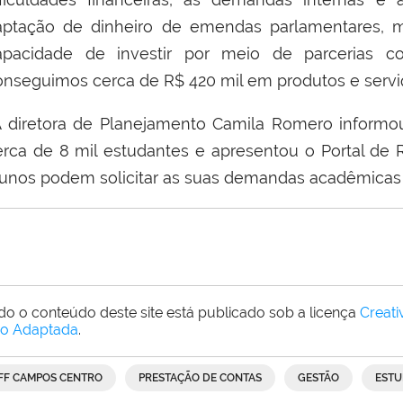
aptação de
dinheiro
de emendas parlamentares, m
apacidade de investi
r por meio de
parcerias c
onseguimos cerca de R$ 420 mil em produtos e serviç
 diretora de Planejamento Camila Romero informo
erca de 8 mil estudantes e apresentou o Portal de
lunos podem solicitar as suas demandas acadêmicas 
do o conteúdo deste site está publicado sob a licença
Creat
o Adaptada
.
IFF CAMPOS CENTRO
PRESTAÇÃO DE CONTAS
GESTÃO
ESTU