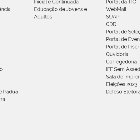
Inicial e Continuada
Portal da TIC
ência
Educação de Jovens e
WebMail
Adultos
SUAP
CDD
Portal de Sele
Portal de Even
Portal de Insc
Ouvidoria
Corregedoria
ão
IFF Sem Asséd
Sala de Impren
Eleições 2023
de Pádua
Defeso Eleitor
rra