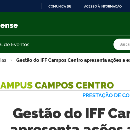
COMUNICA BR
ACESSO À INFORMAÇÃO
IR
PARA
nense
O
CONTEÚDO
Busca
Busca
al de Eventos
ias
Gestão do IFF Campos Centro apresenta ações a e
CAMPUS
CAMPOS CENTRO
PRESTAÇÃO DE C
Gestão do IFF C
apresenta ações 