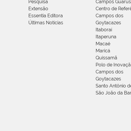
Pesquisa
Campos Guarus
Extensão
Centro de Refer
Essentia Editora
Campos dos
Últimas Notícias
Goytacazes
Itaboraí
Itaperuna
Macaé
Maricá
Quissamã
Polo de Inovaç
Campos dos
Goytacazes
Santo Antônio 
São João da Ba