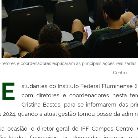
iretores e coordenadores explicaram as principais ações realizadas 
Centro
E
studantes do Instituto Federal Fluminense (
com diretores e coordenadores nesta terç
Cristina Bastos, para se informarem das pr
e 2024, quando a atual gestão tomou posse da admini
a ocasião, o diretor-geral do IFF Campos Centro, 
ificuldades financeiras, as demandas internas e 