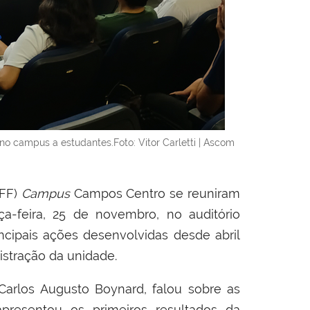
no campus a estudantes.Foto: Vitor Carletti | Ascom
IFF)
Campus
Campos Centro se reuniram
a-feira, 25 de novembro, no auditório
incipais ações desenvolvidas desde abril
stração da unidade.
Carlos Augusto Boynard, falou sobre as
apresentou os primeiros resultados da