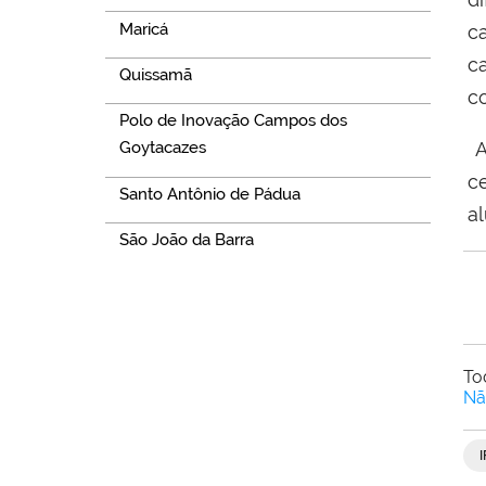
Maricá
c
c
Quissamã
c
Polo de Inovação Campos dos
A
Goytacazes
c
Santo Antônio de Pádua
a
São João da Barra
To
Nã