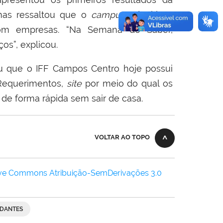
as ressaltou que o
campus
adquiriu
a
om empresas. “Na Semana do Saber,
os”, explicou.
u que o IFF Campos Centro hoje possui
 Requerimentos,
site
por meio do qual os
de forma rápida sem sair de casa.
VOLTAR AO TOPO
ive Commons Atribuição-SemDerivações 3.0
DANTES