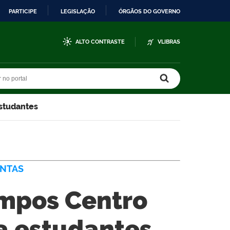
PARTICIPE
LEGISLAÇÃO
ÓRGÃOS DO GOVERNO
ALTO CONTRASTE
VLIBRAS
r no portal
r no portal
studantes
ONTAS
ampos Centro
a estudantes