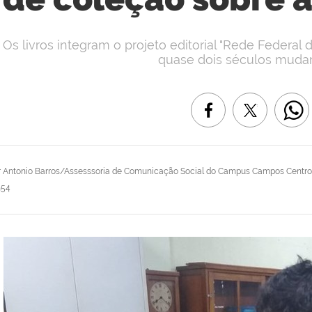
Os livros integram o projeto editorial "Rede Federal 
quase dois séculos mudand
r
Antonio Barros/Assesssoria de Comunicação Social do Campus Campos Centro
h54