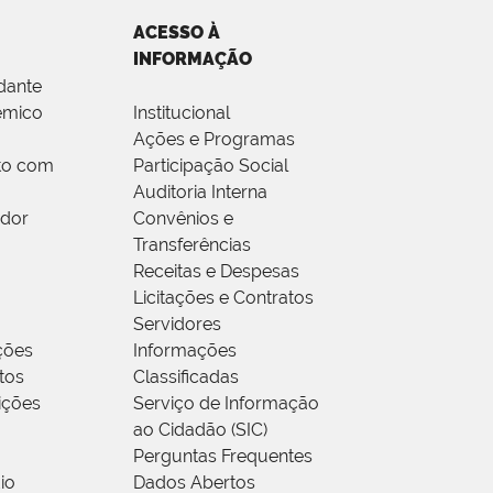
ACESSO À
INFORMAÇÃO
dante
êmico
Institucional
Ações e Programas
to com
Participação Social
Auditoria Interna
idor
Convênios e
Transferências
Receitas e Despesas
Licitações e Contratos
Servidores
ções
Informações
tos
Classificadas
rições
Serviço de Informação
ao Cidadão (SIC)
Perguntas Frequentes
io
Dados Abertos