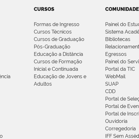
CURSOS
COMUNIDADE
Formas de Ingresso
Painel do Estu
Cursos Técnicos
Sistema Acad
Cursos de Graduação
Bibliotecas
Pós-Graduação
Relacionamen
Educação a Distância
Egressos
Cursos de Formação
Painel do Serv
Inicial e Continuada
Portal da TIC
ência
Educação de Jovens e
WebMail
Adultos
SUAP
CDD
Portal de Sele
Portal de Even
Portal de Insc
Ouvidoria
Corregedoria
ão
IFF Sem Asséd