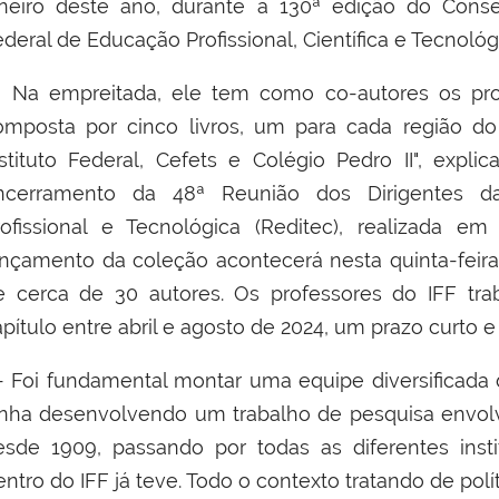
aneiro deste ano, durante a 130ª edição do Conse
deral de Educação Profissional, Científica e Tecnológi
a empreitada, ele tem como co-autores os prof
omposta por cinco livros, um para cada região do
nstituto Federal, Cefets e Colégio Pedro II", expli
ncerramento da 48ª Reunião dos Dirigentes da
rofissional e Tecnológica (Reditec), realizada e
ançamento da coleção acontecerá nesta quinta-feira
e cerca de 30 autores. Os professores do IFF tr
pítulo entre abril e agosto de 2024, um prazo curto e
 Foi fundamental montar uma equipe diversificada de
inha desenvolvendo um trabalho de pesquisa envolv
esde 1909, passando por todas as diferentes ins
ntro do IFF já teve. Todo o contexto tratando de pol