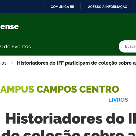
COMUNICA BR
ACESSO À INFORMAÇÃO
IR
PARA
nense
O
CONTEÚDO
Busca
Busca
al de Eventos
ias
Historiadores do IFF participam de coleção sobre 
CAMPUS
CAMPOS CENTRO
LIVROS
Historiadores do 
de coleção sobre 