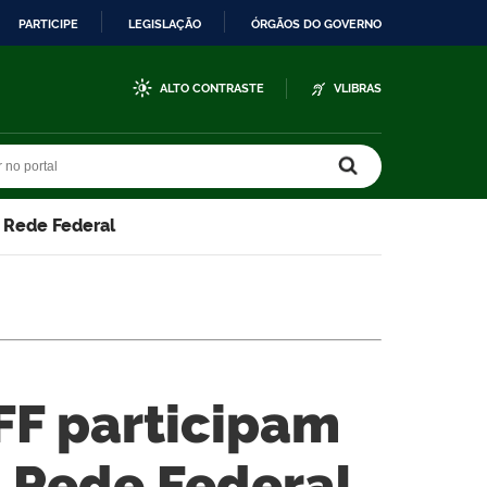
PARTICIPE
LEGISLAÇÃO
ÓRGÃOS DO GOVERNO
ALTO CONTRASTE
VLIBRAS
r no portal
r no portal
a Rede Federal
IFF participam
a Rede Federal