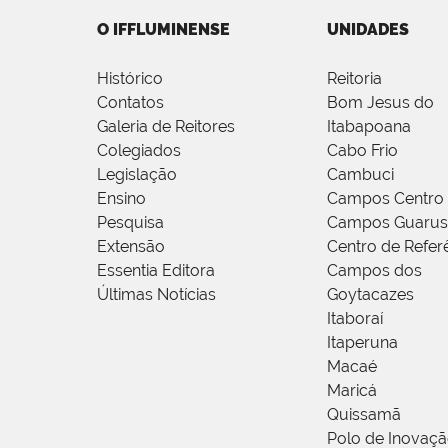
O IFFLUMINENSE
UNIDADES
Histórico
Reitoria
Contatos
Bom Jesus do
Galeria de Reitores
Itabapoana
Colegiados
Cabo Frio
Legislação
Cambuci
Ensino
Campos Centro
Pesquisa
Campos Guarus
Extensão
Centro de Refer
Essentia Editora
Campos dos
Últimas Notícias
Goytacazes
Itaboraí
Itaperuna
Macaé
Maricá
Quissamã
Polo de Inovaç