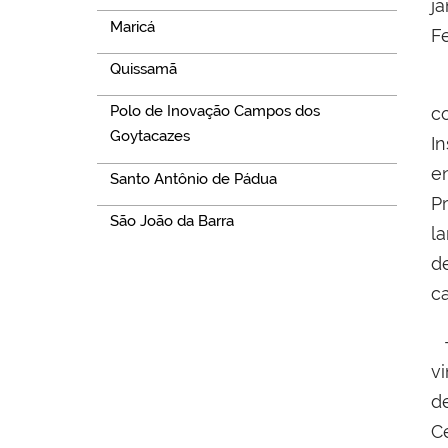
j
Maricá
Fe
Quissamã
N
Polo de Inovação Campos dos
c
Goytacazes
I
e
Santo Antônio de Pádua
P
São João da Barra
l
d
ca
-
v
d
Ce