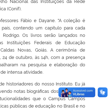
lho Nacional das Instituições da Rede
ca (Conif).
essores Fábio e Dayane. "A coleção é
 país, contendo um capítulo para cada
ca Rodrigo. Os livros serão lançados no
s Instituições Federais de Educação
m Caldas Novas, Goiás. A cerimônia de
, 24 de outubro, às 14h, com a presença
abalharam na pesquisa e elaboração do
 de intensa atividade.
 historiadores do nosso Instituto. Eu já
endo notas biográficas dos ex-diretores
titucionalidades que o Campus Campos
íticas públicas de educação no Brasil e no