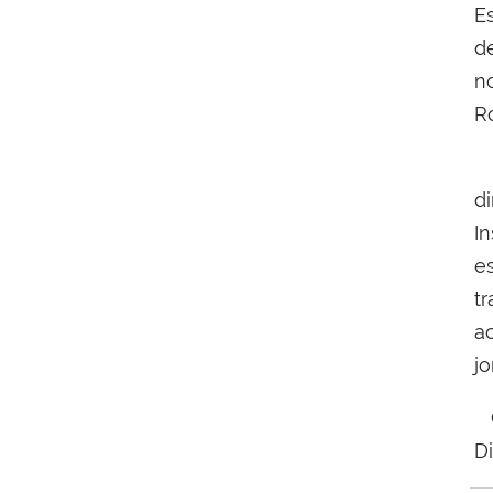
E
d
n
R
R
d
I
e
t
a
j
O
Di