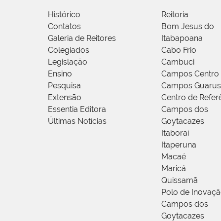
Histórico
Reitoria
Contatos
Bom Jesus do
Galeria de Reitores
Itabapoana
Colegiados
Cabo Frio
Legislação
Cambuci
Ensino
Campos Centro
Pesquisa
Campos Guarus
Extensão
Centro de Refer
Essentia Editora
Campos dos
Últimas Notícias
Goytacazes
Itaboraí
Itaperuna
Macaé
Maricá
Quissamã
Polo de Inovaç
Campos dos
Goytacazes