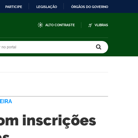
PARTICIPE
LEGISLAÇÃO
ÓRGÃOS DO GOVERNO
ALTO CONTRASTE
VLIBRAS
r no portal
r no portal
EIRA
com inscrições
as