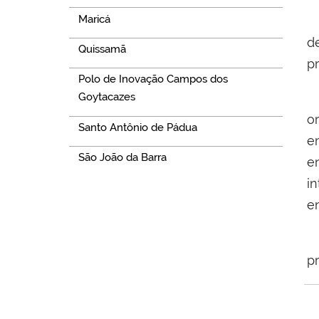
Maricá
D
d
Quissamã
p
Polo de Inovação Campos dos
A
Goytacazes
o
Santo Antônio de Pádua
e
São João da Barra
e
i
e
O
p