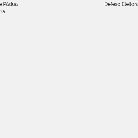
de Pádua
Defeso Eleitor
rra