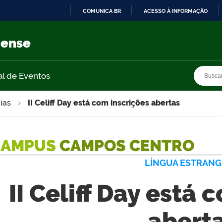
COMUNICA BR
ACESSO À INFORMAÇÃO
IR
PARA
nense
O
CONTEÚDO
Busca
Busca
al de Eventos
ias
II Celiff Day está com inscrições abertas
CAMPUS
CAMPOS CENTRO
LÍNGUA ESTRANG
II Celiff Day está 
abert