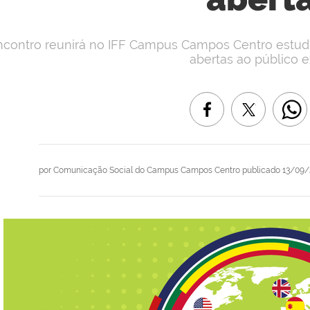
ncontro reunirá no IFF Campus Campos Centro estud
abertas ao público e
por
Comunicação Social do Campus Campos Centro
publicado
13/09/