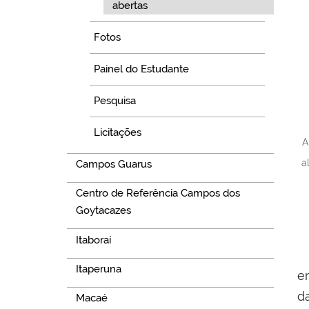
abertas
Fotos
Painel do Estudante
Pesquisa
Licitações
A
a
Campos Guarus
Centro de Referência Campos dos
Goytacazes
Itaboraí
Itaperuna
e
d
Macaé