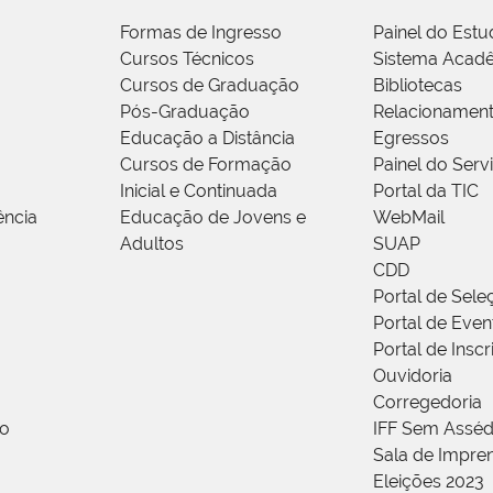
Formas de Ingresso
Painel do Estu
Cursos Técnicos
Sistema Acad
Cursos de Graduação
Bibliotecas
Pós-Graduação
Relacionamen
Educação a Distância
Egressos
Cursos de Formação
Painel do Serv
Inicial e Continuada
Portal da TIC
ência
Educação de Jovens e
WebMail
Adultos
SUAP
CDD
Portal de Sele
Portal de Even
Portal de Insc
Ouvidoria
Corregedoria
ão
IFF Sem Asséd
Sala de Impren
Eleições 2023