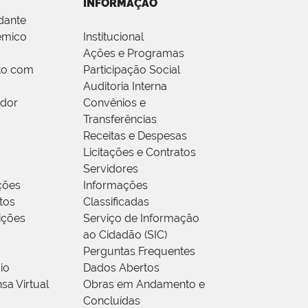
INFORMAÇÃO
dante
êmico
Institucional
Ações e Programas
to com
Participação Social
Auditoria Interna
idor
Convênios e
Transferências
Receitas e Despesas
Licitações e Contratos
Servidores
ções
Informações
tos
Classificadas
rições
Serviço de Informação
ao Cidadão (SIC)
Perguntas Frequentes
io
Dados Abertos
sa Virtual
Obras em Andamento e
Concluídas