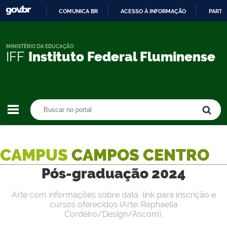
COMUNICA BR
ACESSO À INFORMAÇÃO
PARTI
IR
PARA
O
MINISTÉRIO DA EDUCAÇÃO
IFF
Instituto Federal Fluminense
CONTEÚDO
Buscar no portal
Buscar no portal
CAMPUS
CAMPOS CENTRO
Pós-graduação 2024
Arte com informações sobre data, link para inscrição e
cursos oferecidos (Arte: Raphaella
Cordeiro/Design/Ascom).