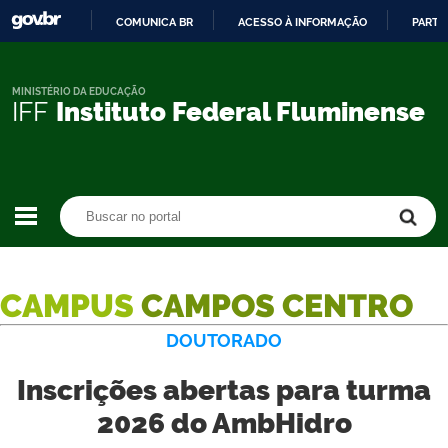
COMUNICA BR
ACESSO À INFORMAÇÃO
PARTI
IR
PARA
O
MINISTÉRIO DA EDUCAÇÃO
IFF
Instituto Federal Fluminense
CONTEÚDO
Buscar no portal
Buscar no portal
CAMPUS
CAMPOS CENTRO
DOUTORADO
Inscrições abertas para turma
2026 do AmbHidro