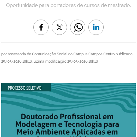
Oportunidade para portadores de cursos de mestrado.
por
Assessoria de Comunicação Social do Campus Campos Centro
publicado
25/03/2026 16h16,
última modificação
25/03/2026 16h16