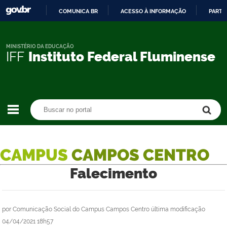
COMUNICA BR
ACESSO À INFORMAÇÃO
PARTI
IR
PARA
O
MINISTÉRIO DA EDUCAÇÃO
IFF
Instituto Federal Fluminense
CONTEÚDO
Buscar no portal
Buscar no portal
CAMPUS
CAMPOS CENTRO
Falecimento
por
Comunicação Social do Campus Campos Centro
última modificação
04/04/2021 18h57