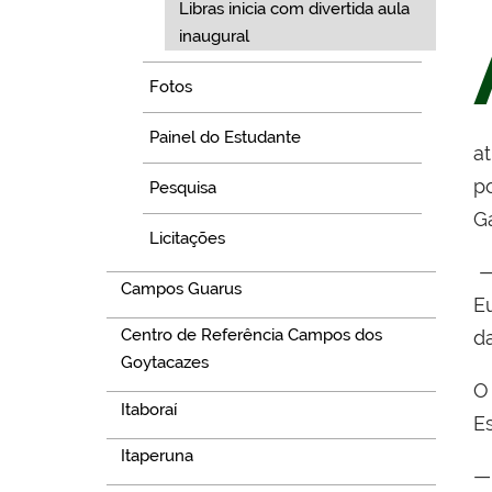
Libras inicia com divertida aula
inaugural
Fotos
Painel do Estudante
a
p
Pesquisa
Ga
Licitações
Campos Guarus
E
Centro de Referência Campos dos
da
Goytacazes
O 
Itaboraí
E
Itaperuna
—