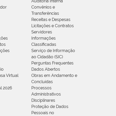
Auditoria Interna
idor
Convênios e
Transferências
Receitas e Despesas
Licitações e Contratos
Servidores
ções
Informações
tos
Classificadas
rições
Serviço de Informação
ao Cidadão (SIC)
Perguntas Frequentes
io
Dados Abertos
sa Virtual
Obras em Andamento e
Concluídas
al 2026
Processos
Administrativos
Disciplinares
Proteção de Dados
Pessoais no