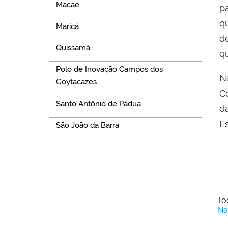
Macaé
p
q
Maricá
de
Quissamã
q
Polo de Inovação Campos dos
Na
Goytacazes
C
Santo Antônio de Pádua
da
E
São João da Barra
To
Nã