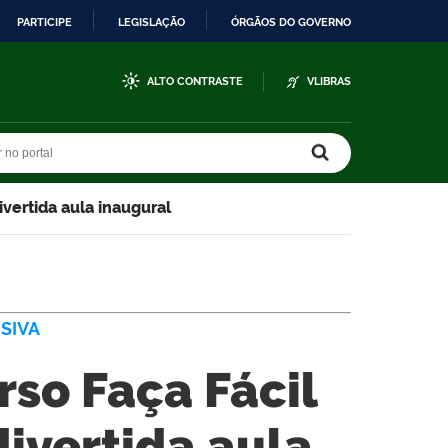
PARTICIPE
LEGISLAÇÃO
ÓRGÃOS DO GOVERNO
ALTO CONTRASTE
VLIBRAS
r no portal
r no portal
ivertida aula inaugural
SIVA
rso Faça Fácil
divertida aula