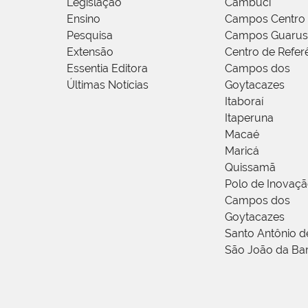
Legislação
Cambuci
Ensino
Campos Centro
Pesquisa
Campos Guarus
Extensão
Centro de Refer
Essentia Editora
Campos dos
Últimas Notícias
Goytacazes
Itaboraí
Itaperuna
Macaé
Maricá
Quissamã
Polo de Inovaç
Campos dos
Goytacazes
Santo Antônio 
São João da Ba