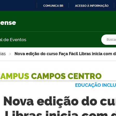
COMUNICA BR
ACESSO À INFORMAÇÃO
IR
PARA
nense
O
CONTEÚDO
Busca
Busca
al de Eventos
ias
Nova edição do curso Faça Fácil Libras inicia com d
CAMPUS
CAMPOS CENTRO
EDUCAÇÃO INCLU
Nova edição do cu
Libras inicia com 