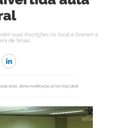
ral
am suas inscrições no local e tiveram a
ira de Sinais.
2019 11h40,
última modificação
22/02/2019 13h26