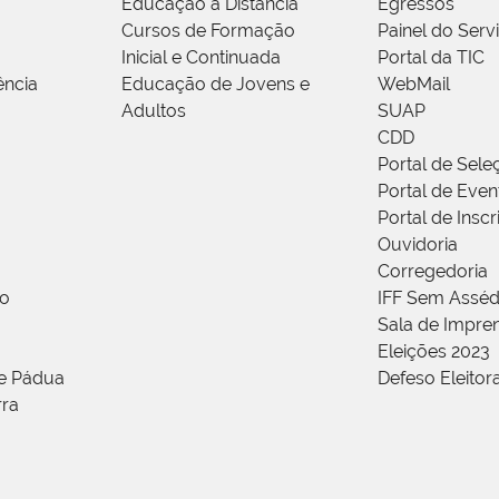
Educação a Distância
Egressos
Cursos de Formação
Painel do Serv
Inicial e Continuada
Portal da TIC
ência
Educação de Jovens e
WebMail
Adultos
SUAP
CDD
Portal de Sele
Portal de Even
Portal de Insc
Ouvidoria
Corregedoria
ão
IFF Sem Asséd
Sala de Impren
Eleições 2023
de Pádua
Defeso Eleitor
rra