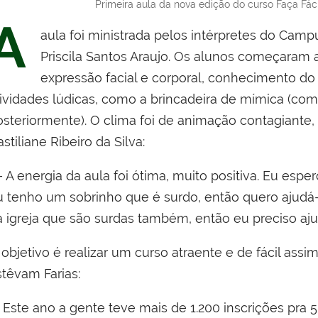
Primeira aula da nova edição do curso Faça Fáci
A
aula foi ministrada pelos intérpretes do Cam
Priscila Santos Araujo. Os alunos começaram 
expressão facial e corporal, conhecimento do
tividades lúdicas, como a brincadeira de mímica (com
osteriormente). O clima foi de animação contagiante
stiliane Ribeiro da Silva:
—
A energia da aula foi ótima, muito positiva. Eu espe
u tenho um sobrinho que é surdo, então quero ajudá-l
 igreja que são surdas também, então eu preciso ajud
objetivo é realizar um curso atraente e de fácil ass
stêvam Farias:
Este ano a gente teve mais de 1.200 inscrições pra 