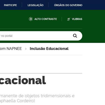
PARTICIPE
LEGISLAÇÃO
ÓRGÃOS DO GOVERNO
ALTO CONTRASTE
VLIBRAS
r no portal
r no portal
a com NAPNEE
Inclusão Educacional
cacional
anente de objetos tridimensionais e
aphaella Cordeiro)