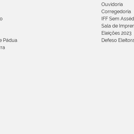
Ouvidoria
Corregedoria
ão
IFF Sem Asséd
Sala de Impren
Eleições 2023
de Pádua
Defeso Eleitor
rra