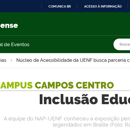
COMUNICA BR
ACESSO À INFORMAÇÃO
IR
PARA
nense
O
CONTEÚDO
Busca
Busca
al de Eventos
ias
Núcleo de Acessibilidade da UENF busca parceri
CAMPUS
CAMPOS CENTRO
Inclusão Edu
A equipe do NAP-UENF conheceu a exposição perm
legendados em Braille (Foto: R