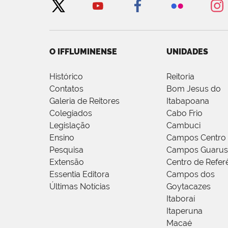
O IFFLUMINENSE
UNIDADES
Histórico
Reitoria
Contatos
Bom Jesus do
Galeria de Reitores
Itabapoana
Colegiados
Cabo Frio
Legislação
Cambuci
Ensino
Campos Centro
Pesquisa
Campos Guarus
Extensão
Centro de Refer
Essentia Editora
Campos dos
Últimas Notícias
Goytacazes
Itaboraí
Itaperuna
Macaé