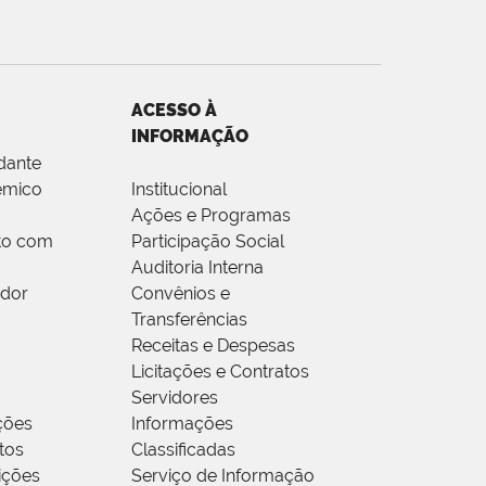
ACESSO À
INFORMAÇÃO
dante
êmico
Institucional
Ações e Programas
to com
Participação Social
Auditoria Interna
idor
Convênios e
Transferências
Receitas e Despesas
Licitações e Contratos
Servidores
ções
Informações
tos
Classificadas
rições
Serviço de Informação