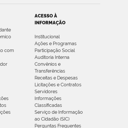
ACESSO À
INFORMAÇÃO
dante
êmico
Institucional
Ações e Programas
to com
Participação Social
Auditoria Interna
idor
Convênios e
Transferências
Receitas e Despesas
Licitações e Contratos
Servidores
ções
Informações
tos
Classificadas
rições
Serviço de Informação
ao Cidadão (SIC)
Perguntas Frequentes