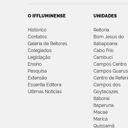
O IFFLUMINENSE
UNIDADES
Histórico
Reitoria
Contatos
Bom Jesus do
Galeria de Reitores
Itabapoana
Colegiados
Cabo Frio
Legislação
Cambuci
Ensino
Campos Centro
Pesquisa
Campos Guarus
Extensão
Centro de Refer
Essentia Editora
Campos dos
Últimas Notícias
Goytacazes
Itaboraí
Itaperuna
Macaé
Maricá
Quissamã