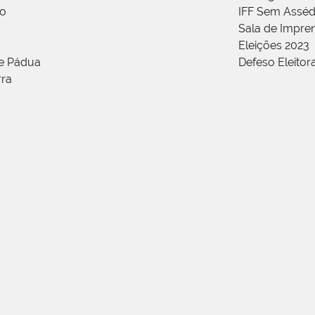
ão
IFF Sem Asséd
Sala de Impren
Eleições 2023
de Pádua
Defeso Eleitor
rra