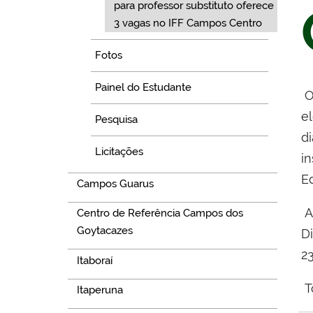
para professor substituto oferece
3 vagas no IFF Campos Centro
Fotos
Painel do Estudante
O
e
Pesquisa
di
Licitações
i
Ed
Campos Guarus
A
Centro de Referência Campos dos
Goytacazes
Di
23
Itaboraí
T
Itaperuna