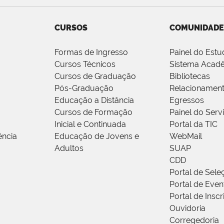
CURSOS
COMUNIDADE
Formas de Ingresso
Painel do Estu
Cursos Técnicos
Sistema Acad
Cursos de Graduação
Bibliotecas
Pós-Graduação
Relacionamen
Educação a Distância
Egressos
Cursos de Formação
Painel do Serv
Inicial e Continuada
Portal da TIC
ência
Educação de Jovens e
WebMail
Adultos
SUAP
CDD
Portal de Sele
Portal de Even
Portal de Insc
Ouvidoria
Corregedoria