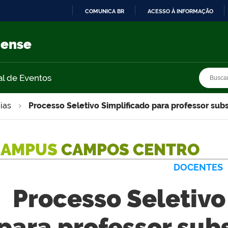
COMUNICA BR
ACESSO À INFORMAÇÃO
IR
PARA
nense
O
CONTEÚDO
Busca
Busca
al de Eventos
ias
Processo Seletivo Simplificado para professor sub
CAMPUS
CAMPOS CENTRO
DOCENTES
Processo Seletivo
para professor sub