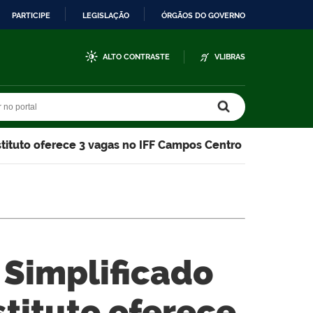
PARTICIPE
LEGISLAÇÃO
ÓRGÃOS DO GOVERNO
ALTO CONTRASTE
VLIBRAS
r no portal
r no portal
stituto oferece 3 vagas no IFF Campos Centro
 Simplificado
stituto oferece