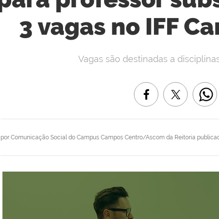
3 vagas no IFF C
Vagas são destinadas a disciplina
por
Comunicação Social do Campus Campos Centro/Ascom da Reitoria
publica