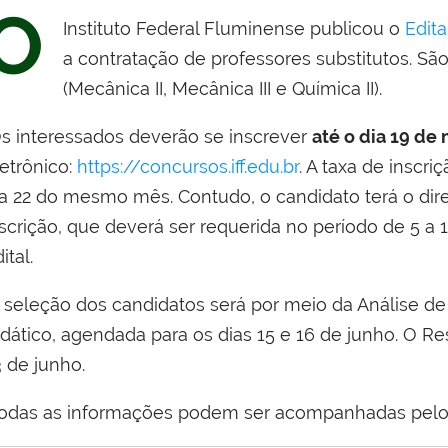
O
Instituto Federal Fluminense publicou o
Edita
a contratação de professores substitutos. Sã
(Mecânica II, Mecânica III e Química II)
.
s interessados deverão se inscrever
até o dia 19 de
letrônico:
https://concursos.iff.edu.br
. A taxa de inscr
a 22 do mesmo mês. Contudo, o candidato terá o direi
nscrição, que deverá ser requerida no período de 5 a
ital.
 seleção dos candidatos será por meio da Análise d
dático, agendada para os dias 15 e 16 de junho. O Res
 de junho.
odas as informações podem ser acompanhadas pel