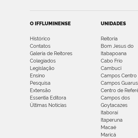
O IFFLUMINENSE
UNIDADES
Histórico
Reitoria
Contatos
Bom Jesus do
Galeria de Reitores
Itabapoana
Colegiados
Cabo Frio
Legislação
Cambuci
Ensino
Campos Centro
Pesquisa
Campos Guarus
Extensão
Centro de Refer
Essentia Editora
Campos dos
Últimas Notícias
Goytacazes
Itaboraí
Itaperuna
Macaé
Maricá