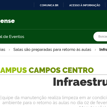
COMUNICA BR
ACESSO À INFORMAÇÃO
IR
PARA
nense
O
CONTEÚDO
Busca
Busca
al de Eventos
ias
Salas são preparadas para retorno às aulas
Infr
CAMPUS
CAMPOS CENTRO
Infraestr
Equipe da manutenção realiza limpeza em ar condici
ambiente para o retorno às aulas no dia 02 de feverei