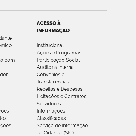
ACESSO À
INFORMAÇÃO
dante
êmico
Institucional
Ações e Programas
to com
Participação Social
Auditoria Interna
idor
Convênios e
Transferências
Receitas e Despesas
Licitações e Contratos
Servidores
ções
Informações
tos
Classificadas
rições
Serviço de Informação
ao Cidadão (SIC)