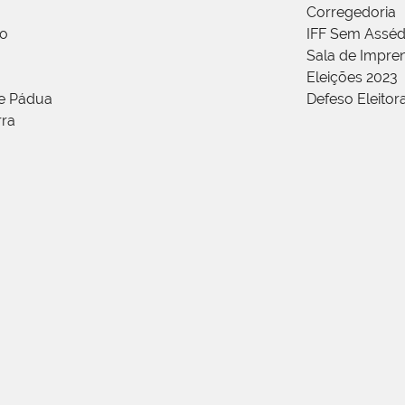
Corregedoria
ão
IFF Sem Asséd
Sala de Impren
Eleições 2023
de Pádua
Defeso Eleitor
rra