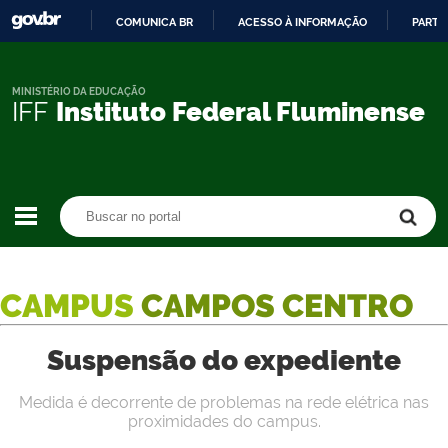
COMUNICA BR
ACESSO À INFORMAÇÃO
PARTI
IR
PARA
O
MINISTÉRIO DA EDUCAÇÃO
IFF
Instituto Federal Fluminense
CONTEÚDO
Buscar no portal
Buscar no portal
CAMPUS
CAMPOS CENTRO
Suspensão do expediente
Medida é decorrente de problemas na rede elétrica nas
proximidades do campus.