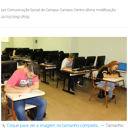
por
Comunicação Social do Campus Campos Centro
última modificação
22/03/2019 17h29
Clique para ver a imagem no tamanho completo…
—
Tamanho
: