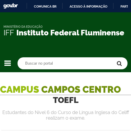
COMUNICA BR
ACESSO À INFORMAÇÃO
PARTI
IR
PARA
O
MINISTÉRIO DA EDUCAÇÃO
IFF
Instituto Federal Fluminense
CONTEÚDO
Buscar no portal
Buscar no portal
CAMPUS
CAMPOS CENTRO
TOEFL
Estudantes do Nível 6 do Curso de Língua Inglesa do Celiff
realizam o exame.