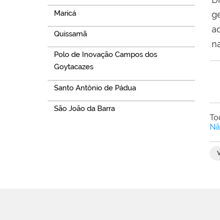
Maricá
g
a
Quissamã
n
Polo de Inovação Campos dos
Goytacazes
Santo Antônio de Pádua
São João da Barra
To
Nã