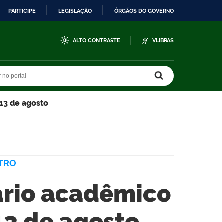
PARTICIPE
LEGISLAÇÃO
ÓRGÃOS DO GOVERNO
ALTO CONTRASTE
VLIBRAS
r no portal
r no portal
 13 de agosto
NTRO
ário acadêmico
13 de agosto