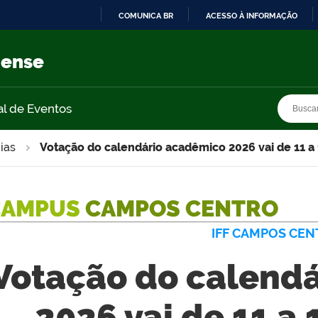
COMUNICA BR
ACESSO À INFORMAÇÃO
IR
PARA
nense
O
CONTEÚDO
Busca
Busca
al de Eventos
ias
Votação do calendário acadêmico 2026 vai de 11 a
CAMPUS
CAMPOS CENTRO
IFF CAMPOS CE
Votação do calend
2026 vai de 11 a 