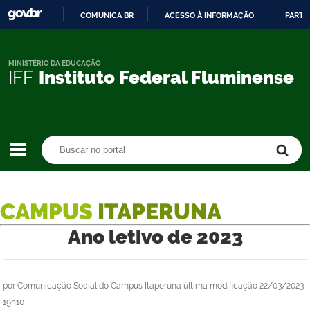
COMUNICA BR
ACESSO À INFORMAÇÃO
PARTI
IR
PARA
O
MINISTÉRIO DA EDUCAÇÃO
IFF
Instituto Federal Fluminense
CONTEÚDO
Buscar no portal
Buscar no portal
CAMPUS
ITAPERUNA
Ano letivo de 2023
por
Comunicação Social do Campus Itaperuna
última modificação
22/03/2023
19h10