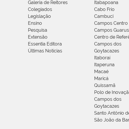
Galeria de Reitores
Itabapoana
Colegiados
Cabo Frio
Legislação
Cambuci
Ensino
Campos Centro
Pesquisa
Campos Guarus
Extensão
Centro de Refer
Essentia Editora
Campos dos
Últimas Notícias
Goytacazes
Itaboraí
Itaperuna
Macaé
Maricá
Quissamã
Polo de Inovaç
Campos dos
Goytacazes
Santo Antônio 
São João da Ba