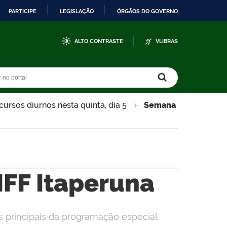
PARTICIPE
LEGISLAÇÃO
ÓRGÃOS DO GOVERNO
ALTO CONTRASTE
VLIBRAS
r no portal
r no portal
cursos diurnos nesta quinta, dia 5
Semana
IFF Itaperuna
 principais da programação especial