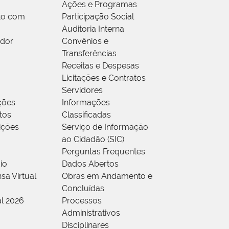
Ações e Programas
to com
Participação Social
Auditoria Interna
idor
Convênios e
Transferências
Receitas e Despesas
Licitações e Contratos
Servidores
ções
Informações
tos
Classificadas
rições
Serviço de Informação
ao Cidadão (SIC)
Perguntas Frequentes
io
Dados Abertos
sa Virtual
Obras em Andamento e
Concluídas
al 2026
Processos
Administrativos
Disciplinares