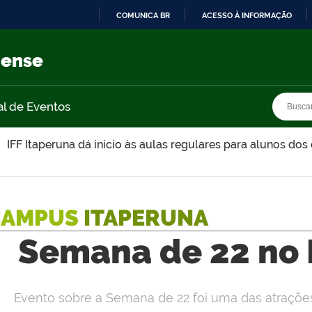
COMUNICA BR
ACESSO À INFORMAÇÃO
IR
PARA
nense
O
CONTEÚDO
Busca
Busca
al de Eventos
IFF Itaperuna dá início às aulas regulares para alunos dos 
CAMPUS
ITAPERUNA
Semana de 22 no 
Evento sobre a Semana de 22 foi uma das atrações