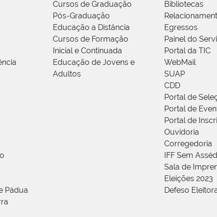
Cursos de Graduação
Bibliotecas
Pós-Graduação
Relacionamen
Educação a Distância
Egressos
Cursos de Formação
Painel do Serv
Inicial e Continuada
Portal da TIC
ência
Educação de Jovens e
WebMail
Adultos
SUAP
CDD
Portal de Sele
Portal de Even
Portal de Insc
Ouvidoria
Corregedoria
ão
IFF Sem Asséd
Sala de Impren
Eleições 2023
de Pádua
Defeso Eleitor
rra