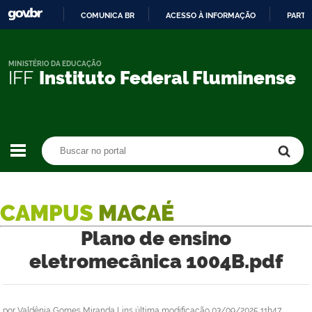
COMUNICA BR
ACESSO À INFORMAÇÃO
PARTI
IR
PARA
O
MINISTÉRIO DA EDUCAÇÃO
IFF
Instituto Federal Fluminense
CONTEÚDO
Buscar no portal
Buscar no portal
CAMPUS
MACAÉ
Plano de ensino
eletromecânica 1004B.pdf
por
Valdênia Gomes Miranda Lins
última modificação
03/09/2025 11h47