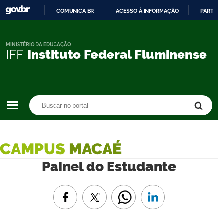
COMUNICA BR
ACESSO À INFORMAÇÃO
PARTI
IR
PARA
O
MINISTÉRIO DA EDUCAÇÃO
IFF
Instituto Federal Fluminense
CONTEÚDO
Buscar no portal
Buscar no portal
CAMPUS
MACAÉ
Painel do Estudante