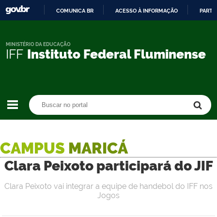
COMUNICA BR
ACESSO À INFORMAÇÃO
PARTI
IR
PARA
O
MINISTÉRIO DA EDUCAÇÃO
IFF
Instituto Federal Fluminense
CONTEÚDO
Buscar no portal
Buscar no portal
CAMPUS
MARICÁ
Clara Peixoto participará do JIF
Clara Peixoto vai integrar a equipe de handebol do IFF nos
Jogos