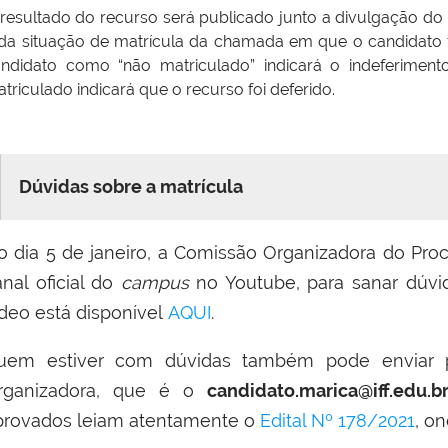
resultado do recurso será publicado junto a divulgação do 
da situação de matrícula da chamada em que o candidato
andidato como “não matriculado” indicará o indeferime
triculado indicará que o recurso foi deferido.
Dúvidas sobre a matrícula
o dia 5 de janeiro, a Comissão Organizadora do Proc
anal oficial do
campus
no Youtube, para sanar dúvid
ídeo está disponível
AQUI
.
uem estiver com dúvidas também pode enviar p
rganizadora, que é o
candidato.marica@iff.edu.b
provados leiam atentamente o
Edital Nº 178/2021
, o