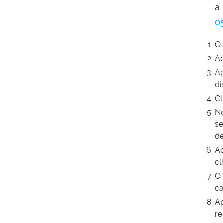
a
0
O 
Ao
Ap
di
Cl
No
se
de
Ao
cl
O 
ca
Ap
re