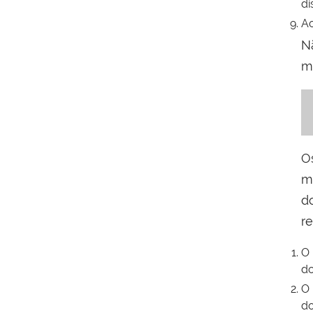
di
Ao
N
m
O
m
d
r
O 
d
O 
do