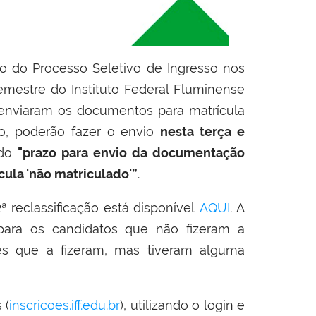
ão do Processo Seletivo de Ingresso nos
emestre do Instituto Federal Fluminense
nviaram os documentos para matrícula
iro, poderão fazer o envio
nesta terça e
ado
"prazo para envio da documentação
ula 'não matriculado'”
.
ª reclassificação está disponível
AQUI
. A
 para os candidatos que não fizeram a
les que a fizeram, mas tiveram alguma
 (
inscricoes.iff.edu.br
), utilizando o login e