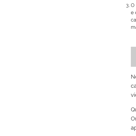
O 
e 
c
ma
N
c
v
Q
O
a