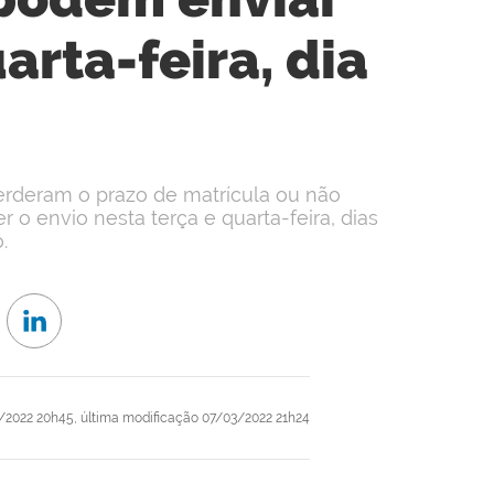
rta-feira, dia
erderam o prazo de matrícula ou não
 envio nesta terça e quarta-feira, dias
.
/2022 20h45,
última modificação
07/03/2022 21h24