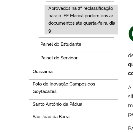
Aprovados na 2ª reclassificação
para o IFF Maricá podem enviar
documentos até quarta-feira, dia
9
Painel do Estudante
d
Painel do Servidor
q
Quissamã
c
Polo de Inovação Campos dos
A
Goytacazes
s
Santo Antônio de Pádua
m
p
São João da Barra
Pa