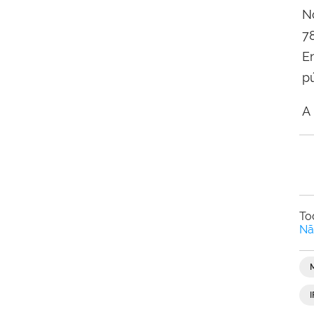
N
7
E
p
A
To
Nã