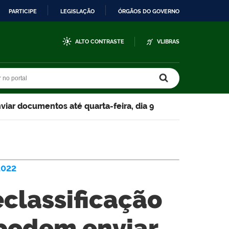
PARTICIPE
LEGISLAÇÃO
ÓRGÃOS DO GOVERNO
ALTO CONTRASTE
VLIBRAS
r no portal
r no portal
viar documentos até quarta-feira, dia 9
2022
eclassificação
 podem enviar