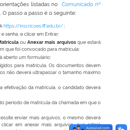
 orientações listadas no
Comunicado nº
I
. O passo a passo é o seguinte:
nk
https://inscricoes.iff.edu.br/
;
 e senha, e clicar em Entrar;
Matrícula
ou
Anexar mais arquivos
que estará
 em que foi convocado para matrícula;
rá aberto um formulário;
igidos para matrícula. Os documentos devem
os não deverá ultrapassar o tamanho máximo
a efetivação da matrícula, o candidato deverá
do período de matrícula da chamada em que o
essite enviar mais arquivos, o mesmo deverá
 clicar em anexar mais arquivos, que estará