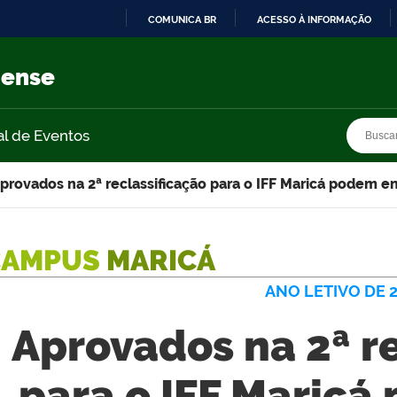
COMUNICA BR
ACESSO À INFORMAÇÃO
IR
PARA
nense
O
CONTEÚDO
Busca
Busca
al de Eventos
provados na 2ª reclassificação para o IFF Maricá podem en
CAMPUS
MARICÁ
ANO LETIVO DE 
Aprovados na 2ª r
para o IFF Maricá