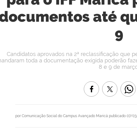
documentos até qua
9
Candidatos aprovados na 2ª reclassificação que p
andaram toda a documentação exigida poderão fazer o
8 e 9 de março
por
Comunicação Social do Campus Avançado Maricá
publicado
07/03