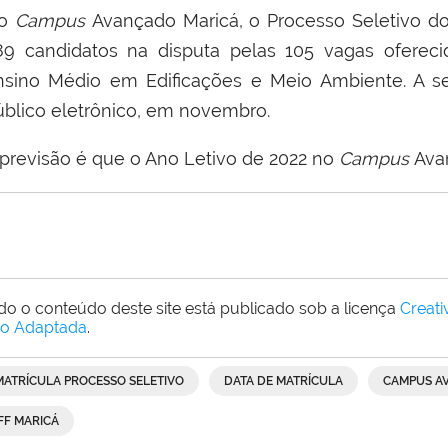
o
Campus
Avançado Maricá, o Processo Seletivo d
89 candidatos na disputa pelas 105 vagas ofereci
nsino Médio em Edificações e Meio Ambiente. A s
úblico eletrônico, em novembro.
 previsão é que o Ano Letivo de 2022 no
Campus
Avan
do o conteúdo deste site está publicado sob a licença
Creat
o Adaptada
.
MATRÍCULA PROCESSO SELETIVO
DATA DE MATRÍCULA
CAMPUS A
IFF MARICÁ