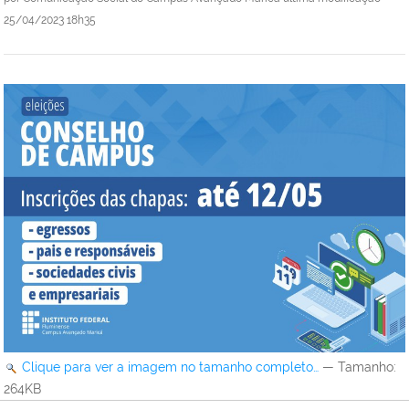
25/04/2023 18h35
Clique para ver a imagem no tamanho completo…
—
Tamanho
:
264KB