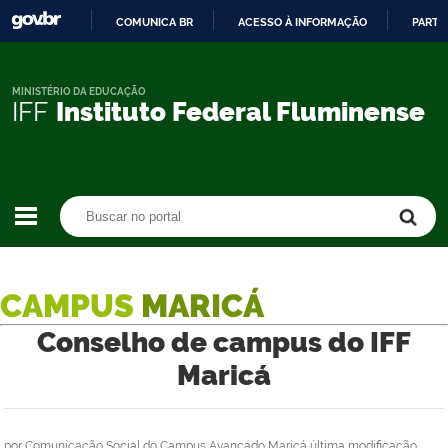
COMUNICA BR
ACESSO À INFORMAÇÃO
PARTI
IR
PARA
O
MINISTÉRIO DA EDUCAÇÃO
IFF
Instituto Federal Fluminense
CONTEÚDO
Buscar no portal
Buscar no portal
CAMPUS
MARICÁ
Conselho de campus do IFF
Maricá
por
Comunicação Social do Campus Avançado Maricá
última modificação