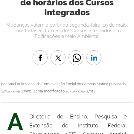
de horários dos Cursos
Integrados
Mudanças valem a partir da segunda-feira, 19 de maio,
para todas as turmas dos Cursos Integrados em
Edificações e Meio Ambiente.
por
Ana Paula Viana, da Comunicação Social do Campus Maricá
publicado
17/05/2025 18h02,
última modificação
20/05/2025 17h11
A
Diretoria de Ensino, Pesquisa e
Extensão do Instituto Federal