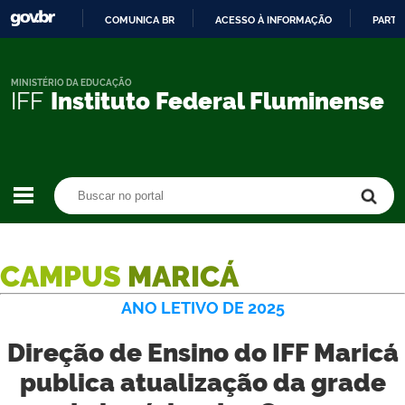
COMUNICA BR
ACESSO À INFORMAÇÃO
PARTI
IR
PARA
O
MINISTÉRIO DA EDUCAÇÃO
IFF
Instituto Federal Fluminense
CONTEÚDO
Buscar no portal
Buscar no portal
CAMPUS
MARICÁ
ANO LETIVO DE 2025
Direção de Ensino do IFF Maricá
publica atualização da grade