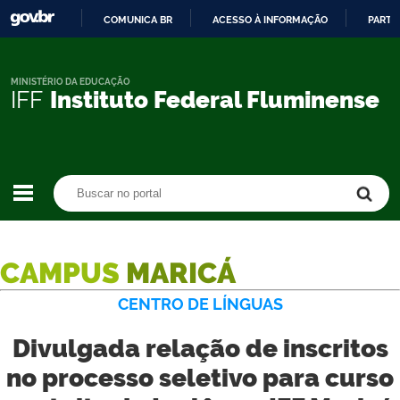
COMUNICA BR
ACESSO À INFORMAÇÃO
PARTI
IR
PARA
O
MINISTÉRIO DA EDUCAÇÃO
IFF
Instituto Federal Fluminense
CONTEÚDO
Buscar no portal
Buscar no portal
CAMPUS
MARICÁ
CENTRO DE LÍNGUAS
Divulgada relação de inscritos
no processo seletivo para curso